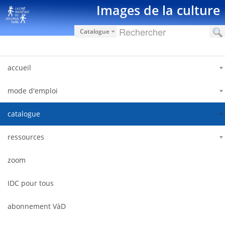
Saut au contenu
Images de la culture
Catalogue
accueil
mode d'emploi
catalogue
ressources
zoom
IDC pour tous
abonnement VàD