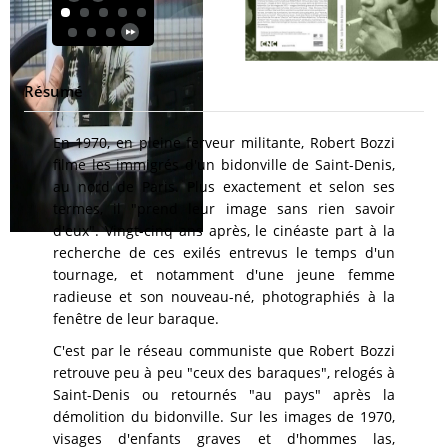
Résumé
En 1970, en pleine ferveur militante, Robert Bozzi
filme les immigrés d'un bidonville de Saint-Denis,
au nord de Paris. Plus exactement et selon ses
termes, il "prend leur image sans rien savoir
d'eux". Vingt-cinq ans après, le cinéaste part à la
recherche de ces exilés entrevus le temps d'un
tournage, et notamment d'une jeune femme
radieuse et son nouveau-né, photographiés à la
fenêtre de leur baraque.
C'est par le réseau communiste que Robert Bozzi
retrouve peu à peu "ceux des baraques", relogés à
Saint-Denis ou retournés "au pays" après la
démolition du bidonville. Sur les images de 1970,
visages d'enfants graves et d'hommes las,