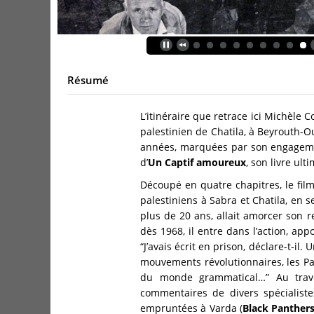
Résumé
L’itinéraire que retrace ici Michèle 
palestinien de Chatila, à Beyrouth-O
années, marquées par son engagement
d’
Un Captif amoureux
, son livre ult
Découpé en quatre chapitres, le fil
palestiniens à Sabra et Chatila, en
plus de 20 ans, allait amorcer son re
dès 1968, il entre dans l’action, app
“J’avais écrit en prison, déclare-t-il
mouvements révolutionnaires, les Pant
du monde grammatical…” Au trave
commentaires de divers spécialist
empruntées à Varda (
Black Panther