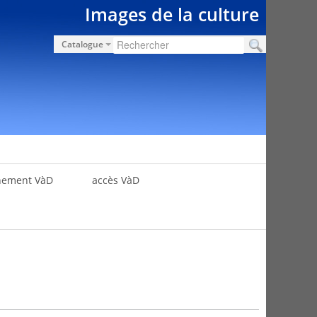
Images de la culture
Catalogue
nement VàD
accès VàD