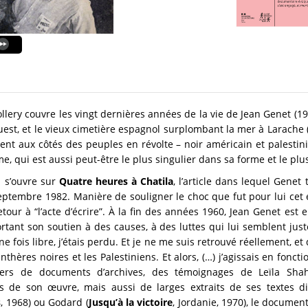
Collery couvre les vingt dernières années de la vie de Jean Genet (1
uest, et le vieux cimetière espagnol surplombant la mer à Larache (
 aux côtés des peuples en révolte – noir américain et palestinien
ime, qui est aussi peut-être le plus singulier dans sa forme et le plu
m s’ouvre sur
Quatre heures à Chatila
, l’article dans lequel Gene
 septembre 1982. Manière de souligner le choc que fut pour lui cet
tour à “l’acte d’écrire”. À la fin des années 1960, Jean Genet est
ortant son soutien à des causes, à des luttes qui lui semblent just
. Une fois libre, j’étais perdu. Et je ne me suis retrouvé réellement, 
hères noires et les Palestiniens. Et alors, (…) j’agissais en fonc
rs de documents d’archives, des témoignages de Leïla Shahi
es de son œuvre, mais aussi de larges extraits de ses textes d
s
, 1968) ou Godard (
Jusqu’à la victoire
, Jordanie, 1970), le docume