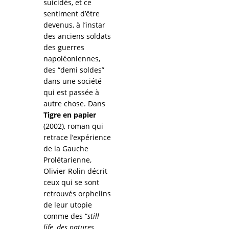
suicidés, et ce
sentiment d’être
devenus, à l’instar
des anciens soldats
des guerres
napoléoniennes,
des “demi soldes”
dans une société
qui est passée à
autre chose. Dans
Tigre en papier
(2002), roman qui
retrace l’expérience
de la Gauche
Prolétarienne,
Olivier Rolin décrit
ceux qui se sont
retrouvés orphelins
de leur utopie
comme des “
still
life, des natures