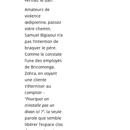
Fermez le ban.
Amateurs de
violence
œdipienne, passez
votre chemin.
Samuel Bigiaoui n’a
pas l’intention de
braquer le père.
Comme le constate
l’une des employés
de Bricomonge,
Zohra, en voyant
une cliente
s’éterniser au
comptoir -
“
Pourquoi on
n’installe pas un
divan ici ?”-
la seule
parole que semble
libérer l’espace clos