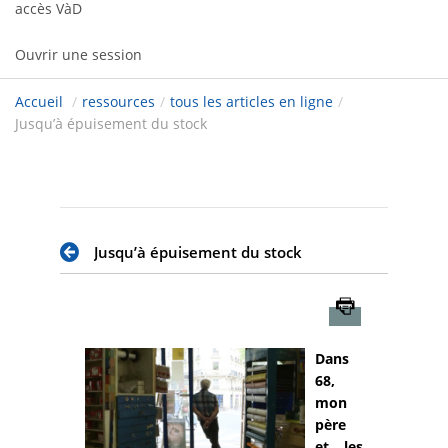
accès VàD
Ouvrir une session
Accueil
/
ressources
/
tous les articles en ligne
/
Jusqu’à épuisement du stock
Jusqu’à épuisement du stock
Imprimer
Dans
68,
mon
père
et les