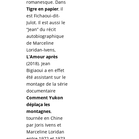
romanesque. Dans
Tigre en papier
, il
est Fichaoui-dit-
Julot. Il est aussi le
“Jean” du récit
autobiographique
de Marceline
Loridan-Ivens,
L’Amour après
(2018). Jean
Bigiaoui a en effet
été assistant sur le
montage de la série
documentaire
Comment Yukon
déplaça les
montagnes
,
tournée en Chine
par Joris Ivens et
Marceline Loridan
entre 1972 et 1973.