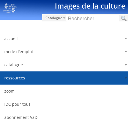
Saut au contenu
Images de la culture
Catalogue
accueil
mode d'emploi
catalogue
ressources
zoom
IDC pour tous
abonnement VàD