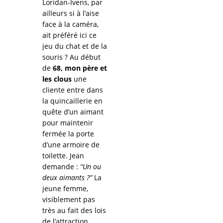
Loridan-Ivens, par
ailleurs si à l’aise
face à la caméra,
ait préféré ici ce
jeu du chat et de la
souris ? Au début
de
68, mon père et
les clous
une
cliente entre dans
la quincaillerie en
quête d’un aimant
pour maintenir
fermée la porte
d’une armoire de
toilette. Jean
demande :
“Un ou
deux aimants ?”
La
jeune femme,
visiblement pas
très au fait des lois
de l’attraction