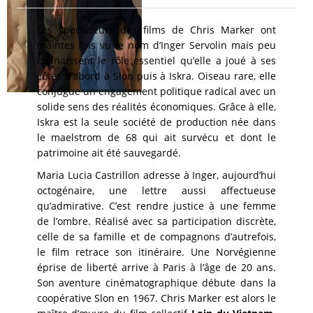
Les spectateurs des films de Chris Marker ont
maintes fois vu le nom d’Inger Servolin mais peu
connaissent le rôle essentiel qu’elle a joué à ses
côtés d’abord à Slon puis à Iskra. Oiseau rare, elle
conjugue un engagement politique radical avec un
solide sens des réalités économiques. Grâce à elle,
Iskra est la seule société de production née dans
le maelstrom de 68 qui ait survécu et dont le
patrimoine ait été sauvegardé.
Maria Lucia Castrillon adresse à Inger, aujourd’hui
octogénaire, une lettre aussi affectueuse
qu’admirative. C’est rendre justice à une femme
de l’ombre. Réalisé avec sa participation discrète,
celle de sa famille et de compagnons d’autrefois,
le film retrace son itinéraire. Une Norvégienne
éprise de liberté arrive à Paris à l’âge de 20 ans.
Son aventure cinématographique débute dans la
coopérative Slon en 1967. Chris Marker est alors le