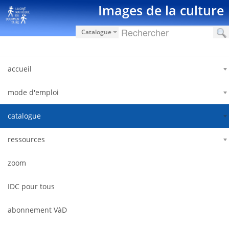
Saut au contenu
Images de la culture
Catalogue
accueil
mode d'emploi
catalogue
ressources
zoom
IDC pour tous
abonnement VàD