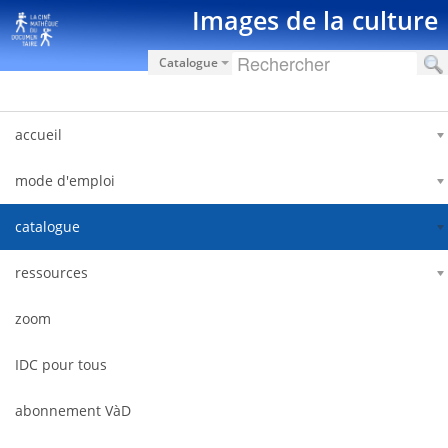
Saut au contenu
Images de la culture
Catalogue
accueil
mode d'emploi
catalogue
ressources
zoom
IDC pour tous
abonnement VàD