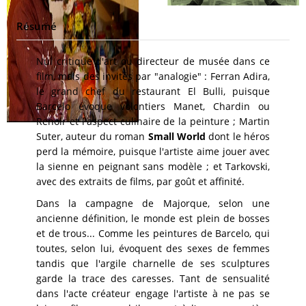
Résumé
Nul critique d'art ou directeur de musée dans ce
film, mais des invités par "analogie" : Ferran Adira,
le grand chef du restaurant El Bulli, puisque
Barcelo évoque volontiers Manet, Chardin ou
Renoir et l'aspect culinaire de la peinture ; Martin
Suter, auteur du roman
Small World
dont le héros
perd la mémoire, puisque l'artiste aime jouer avec
la sienne en peignant sans modèle ; et Tarkovski,
avec des extraits de films, par goût et affinité.
Dans la campagne de Majorque, selon une
ancienne définition, le monde est plein de bosses
et de trous... Comme les peintures de Barcelo, qui
toutes, selon lui, évoquent des sexes de femmes
tandis que l'argile charnelle de ses sculptures
garde la trace des caresses. Tant de sensualité
dans l'acte créateur engage l'artiste à ne pas se