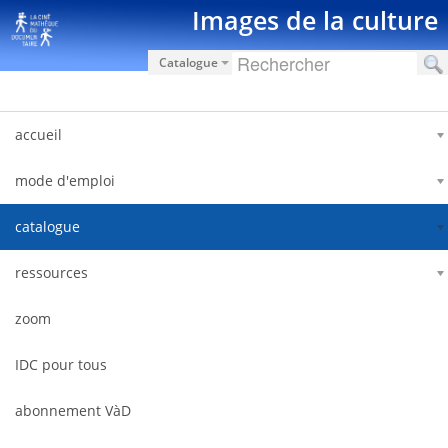
Saut au contenu
Images de la culture
Catalogue
accueil
mode d'emploi
catalogue
ressources
zoom
IDC pour tous
abonnement VàD