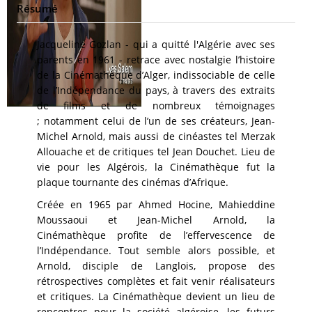
Résumé
Jacqueline Gozlan - qui a quitté l'Algérie avec ses
parents en 1961 - retrace avec nostalgie l’histoire
de la Cinémathèque d’Alger, indissociable de celle
de l’Indépendance du pays, à travers des extraits
de films et de nombreux témoignages
; notamment celui de l’un de ses créateurs, Jean-
Michel Arnold, mais aussi de cinéastes tel Merzak
Allouache et de critiques tel Jean Douchet. Lieu de
vie pour les Algérois, la Cinémathèque fut la
plaque tournante des cinémas d’Afrique.
Créée en 1965 par Ahmed Hocine, Mahieddine
Moussaoui et Jean-Michel Arnold, la
Cinémathèque profite de l’effervescence de
l’Indépendance. Tout semble alors possible, et
Arnold, disciple de Langlois, propose des
rétrospectives complètes et fait venir réalisateurs
et critiques. La Cinémathèque devient un lieu de
rencontres pour la société algéroise, les futurs