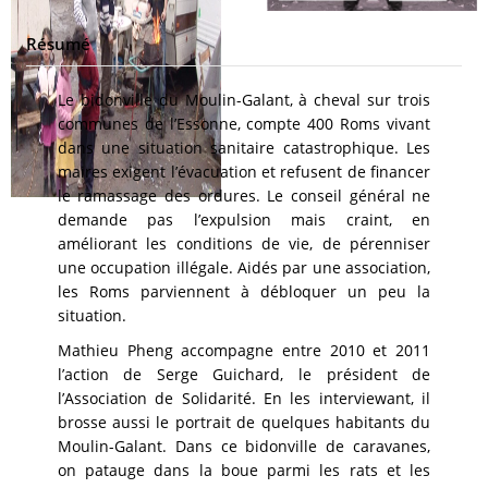
Résumé
Le bidonville du Moulin-Galant, à cheval sur trois
communes de l’Essonne, compte 400 Roms vivant
dans une situation sanitaire catastrophique. Les
maires exigent l’évacuation et refusent de financer
le ramassage des ordures. Le conseil général ne
demande pas l’expulsion mais craint, en
améliorant les conditions de vie, de pérenniser
une occupation illégale. Aidés par une association,
les Roms parviennent à débloquer un peu la
situation.
Mathieu Pheng accompagne entre 2010 et 2011
l’action de Serge Guichard, le président de
l’Association de Solidarité. En les interviewant, il
brosse aussi le portrait de quelques habitants du
Moulin-Galant. Dans ce bidonville de caravanes,
on patauge dans la boue parmi les rats et les