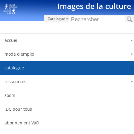
Saut au contenu
Images de la culture
Catalogue
accueil
mode d'emploi
catalogue
ressources
zoom
IDC pour tous
abonnement VàD