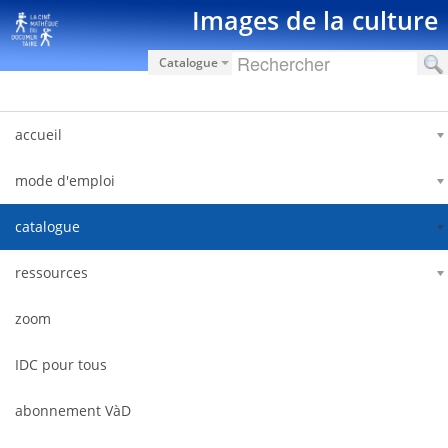
Saut au contenu
Images de la culture
Catalogue
accueil
mode d'emploi
catalogue
ressources
zoom
IDC pour tous
abonnement VàD