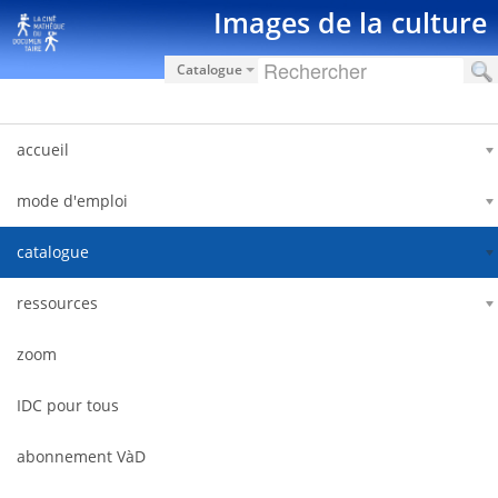
Saut au contenu
Images de la culture
Catalogue
accueil
mode d'emploi
catalogue
ressources
zoom
IDC pour tous
abonnement VàD