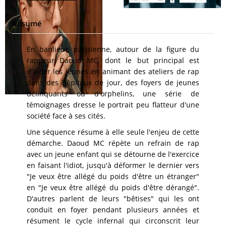
Résumé
En banlieue parisienne, autour de la figure du
rappeur Daoud MC, dont le but principal est
d'aider les jeunes en animant des ateliers de rap
dans des hôpitaux de jour, des foyers de jeunes
délinquants ou d'orphelins, une série de
témoignages dresse le portrait peu flatteur d'une
société face à ses cités.
Une séquence résume à elle seule l'enjeu de cette
démarche. Daoud MC répète un refrain de rap
avec un jeune enfant qui se détourne de l'exercice
en faisant l'idiot, jusqu'à déformer le dernier vers
"Je veux être allégé du poids d'être un étranger"
en "Je veux être allégé du poids d'être dérangé".
D'autres parlent de leurs "bêtises" qui les ont
conduit en foyer pendant plusieurs années et
résument le cycle infernal qui circonscrit leur