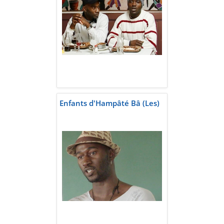
Enfants d'Hampâté Bâ (Les)