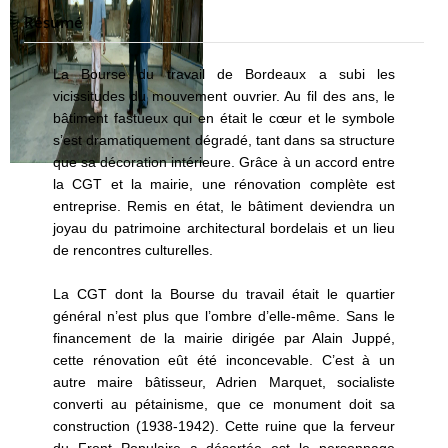
Résumé
La Bourse du travail de Bordeaux a subi les
vicissitudes du mouvement ouvrier. Au fil des ans, le
bâtiment fastueux qui en était le cœur et le symbole
s’est dramatiquement dégradé, tant dans sa structure
que sa décoration intérieure. Grâce à un accord entre
la CGT et la mairie, une rénovation complète est
entreprise. Remis en état, le bâtiment deviendra un
joyau du patrimoine architectural bordelais et un lieu
de rencontres culturelles.
La CGT dont la Bourse du travail était le quartier
général n’est plus que l’ombre d’elle-même. Sans le
financement de la mairie dirigée par Alain Juppé,
cette rénovation eût été inconcevable. C’est à un
autre maire bâtisseur, Adrien Marquet, socialiste
converti au pétainisme, que ce monument doit sa
construction (1938-1942). Cette ruine que la ferveur
du Front Populaire a désertée est le personnage