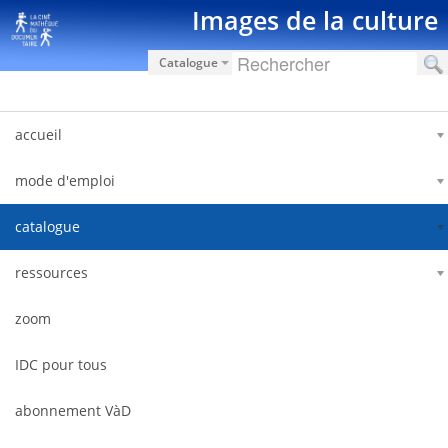
Saut au contenu
Images de la culture
Catalogue
accueil
mode d'emploi
catalogue
ressources
zoom
IDC pour tous
abonnement VàD