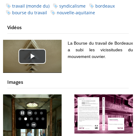
travail (monde du)
syndicalisme
bordeaux
bourse du travail
nouvelle-aquitaine
Vidéos
La Bourse du travail de Bordeaux
a subi les vicissitudes du
mouvement ouvrier.
Play
Video
Images