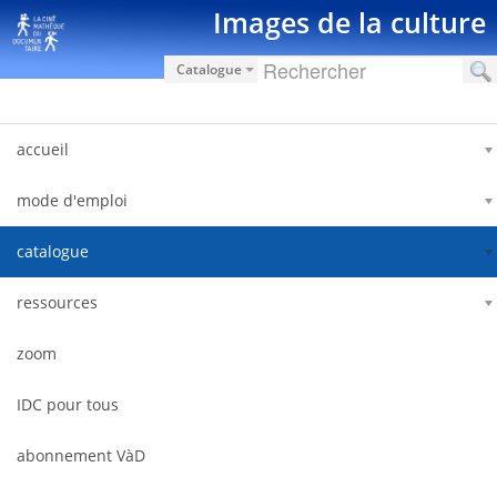
Saut au contenu
Images de la culture
Catalogue
accueil
mode d'emploi
catalogue
ressources
zoom
IDC pour tous
abonnement VàD