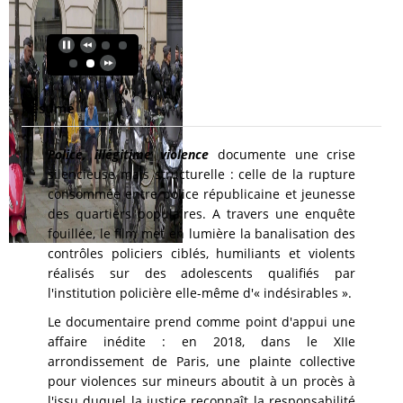
Résumé
Police, illégitime violence
documente une crise
silencieuse mais structurelle : celle de la rupture
consommée entre police républicaine et jeunesse
des quartiers populaires. A travers une enquête
fouillée, le film met en lumière la banalisation des
contrôles policiers ciblés, humiliants et violents
réalisés sur des adolescents qualifiés par
l'institution policière elle-même d'« indésirables ».
Le documentaire prend comme point d'appui une
affaire inédite : en 2018, dans le XIIe
arrondissement de Paris, une plainte collective
pour violences sur mineurs aboutit à un procès à
l'issu duquel la justice reconnaît la responsabilité