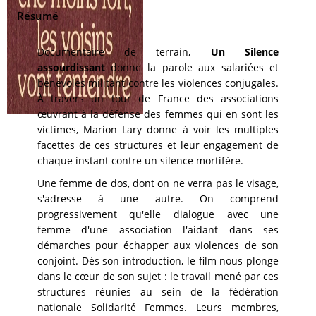
Résumé
Documentaire de terrain,
Un Silence
assourdissant
donne la parole aux salariées et
bénévoles militant contre les violences conjugales.
À travers un tour de France des associations
œuvrant à la défense des femmes qui en sont les
victimes, Marion Lary donne à voir les multiples
facettes de ces structures et leur engagement de
chaque instant contre un silence mortifère.
Une femme de dos, dont on ne verra pas le visage,
s'adresse à une autre. On comprend
progressivement qu'elle dialogue avec une
femme d'une association l'aidant dans ses
démarches pour échapper aux violences de son
conjoint. Dès son introduction, le film nous plonge
dans le cœur de son sujet : le travail mené par ces
structures réunies au sein de la fédération
nationale Solidarité Femmes. Leurs membres,