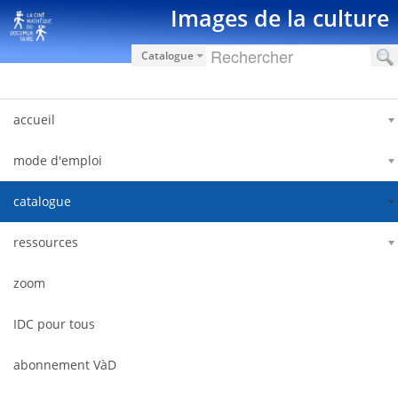
Saut au contenu
Images de la culture
Catalogue
accueil
mode d'emploi
catalogue
ressources
zoom
IDC pour tous
abonnement VàD