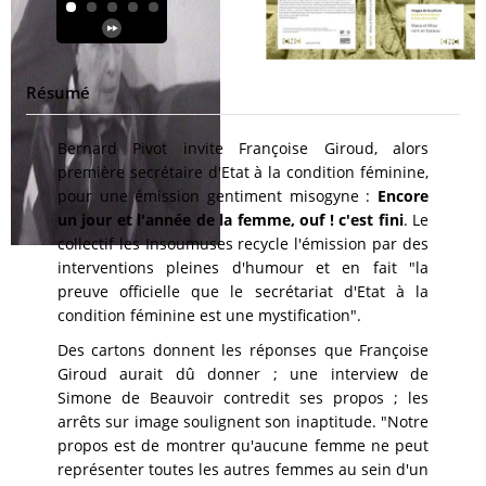
Résumé
Bernard Pivot invite Françoise Giroud, alors
première secrétaire d'Etat à la condition féminine,
pour une émission gentiment misogyne :
Encore
un jour et l'année de la femme, ouf ! c'est fini
. Le
collectif les Insoumuses recycle l'émission par des
interventions pleines d'humour et en fait "la
preuve officielle que le secrétariat d'Etat à la
condition féminine est une mystification".
Des cartons donnent les réponses que Françoise
Giroud aurait dû donner ; une interview de
Simone de Beauvoir contredit ses propos ; les
arrêts sur image soulignent son inaptitude. "Notre
propos est de montrer qu'aucune femme ne peut
représenter toutes les autres femmes au sein d'un