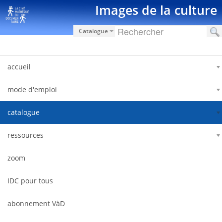
Saut au contenu
Images de la culture
Catalogue
accueil
mode d'emploi
catalogue
ressources
zoom
IDC pour tous
abonnement VàD