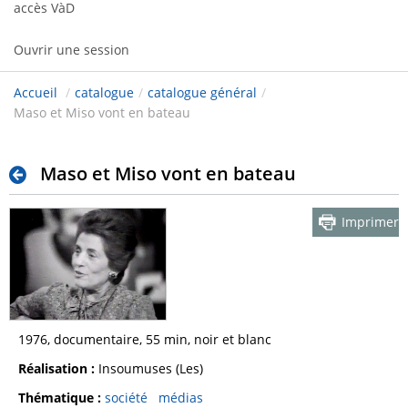
accès VàD
Ouvrir une session
Accueil
/
catalogue
/
catalogue général
/
Maso et Miso vont en bateau
Maso et Miso vont en bateau
Imprimer
1976, documentaire, 55 min, noir et blanc
Réalisation :
Insoumuses (Les)
Thématique :
société
médias