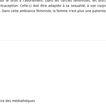
ur le droit à l'avortement. Dans les cercles féministes, les discu
traception. Celle-ci doit être adaptée à sa sexualité, à son corps
 Dans cette ambiance féministe, la femme n'est plus une patiente,
iaire des médiathèques