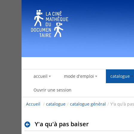
Saut au contenu
accueil
mode d'emploi
catalogue
Ouvrir une session
Accueil
/
catalogue
/
catalogue général
/
Y'a qu'à pa
Y'a qu'à pas baiser