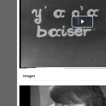
Play
Video
Images