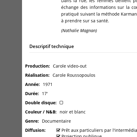
Dans la rue, les femmes défilent po
échange des informations sur la con
pratiqué suivant la méthode Karman.
à prendre sur sa santé.
(Nathalie Magnan)
Descriptif technique
Production
Carole video-out
Réalisation
Carole Roussopoulos
Année
1971
Durée
17'
Double disque
Couleur / N&B
noir et blanc
Genre
Documentaire
Diffusion
Prêt aux particuliers par l'interméd
Projection publique