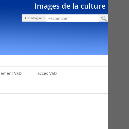
Images de la culture
Catalogue
nement VàD
accès VàD