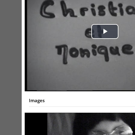
Play
Video
Images