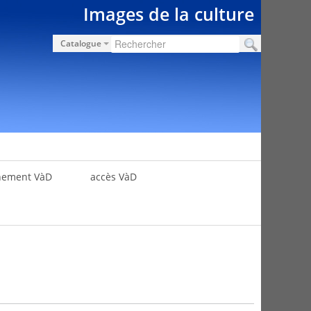
Images de la culture
Catalogue
nement VàD
accès VàD