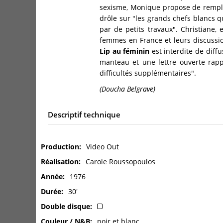
sexisme, Monique propose de rempla
drôle sur "les grands chefs blancs qu
par de petits travaux". Christiane,
femmes en France et leurs discussion
Lip au féminin
est interdite de diffu
manteau et une lettre ouverte rap
difficultés supplémentaires".
(Doucha Belgrave)
Descriptif technique
Production
Video Out
Réalisation
Carole Roussopoulos
Année
1976
Durée
30'
Double disque
Couleur / N&B
noir et blanc