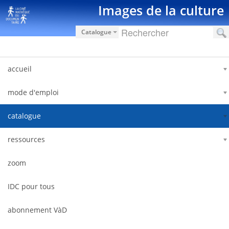
Saut au contenu
Images de la culture
Catalogue
accueil
mode d'emploi
catalogue
ressources
zoom
IDC pour tous
abonnement VàD