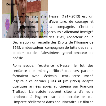
Résumé
La vie de Stéphane Hessel (1917-2013) est un
véritable roman fait d'aventure, de courage et
d'engagement. En sa compagnie, Christine
Seghezzi retrace son parcours : Allemand immigré
en France, Résistant dès 1941, rédacteur de la
Déclaration universelle des Droits de l'Homme de
1948, ambassadeur, compagnon de lutte des sans-
papiers ou des Palestiniens, grand amateur de
poésie...
Romanesque, l'existence d'Hessel le fut dès
l'enfance : le ménage "libre" que ses parents
formaient avec l'écrivain Henri-Pierre Roché
inspira à ce dernier
Jules et Jim
(1953), adapté
quelques années après au cinéma par François
Truffaut. L'anecdote souvent citée a d'ailleurs
tendance à l'agacer car elle occulte ce qui
l'importe réellement dans son itinéraire. Le film se