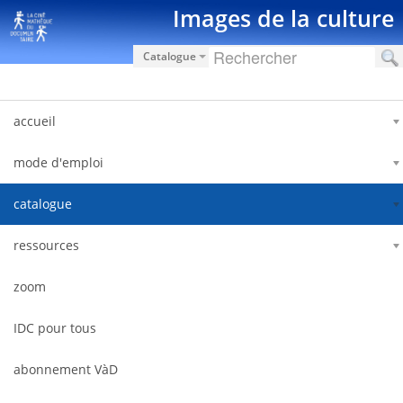
Saut au contenu
Images de la culture
Catalogue
accueil
mode d'emploi
catalogue
ressources
zoom
IDC pour tous
abonnement VàD