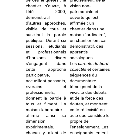
de ces enquêtes : le
précisément, de la
chantier s’ouvre, à
vision non-
l'été 2000,
patrimoniale et
démonstratif
ouverte qui est
d'autres approches,
affirmée : un
visible de tous et
chantier dans une
suscitant la parole
maison “ordinaire”,
publique. Durant six
un chantier lent car
sessions, étudiants
démonstratif, des
et professionnels
apprentis
d'horizons divers
sociologues.
s’engagent dans
Les
carnets de bord
cette approche
collectifs
et certaines
participative,
séquences du
accueillent passants,
documentaire
riverains et
témoignent de la
professionnels,
vivacité des débats
donnent la parole à
et de la force des
tous et filment. La
doutes, et montrent
maison-laboratoire
cette réflexivité en
affirme ainsi sa
acte que constitue le
dimension
propre de
expérimentale,
l’enseignement. Les
chacun y allant de
enseignants tentent