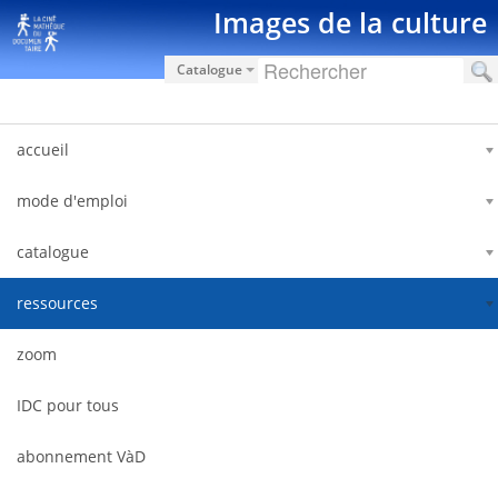
Saut au contenu
Images de la culture
Catalogue
accueil
mode d'emploi
catalogue
ressources
zoom
IDC pour tous
abonnement VàD