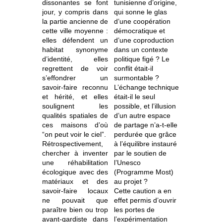
dissonantes se font
tunisienne d’origine,
jour, y compris dans
qui sonne le glas
la partie ancienne de
d’une coopération
cette ville moyenne :
démocratique et
elles défendent un
d’une coproduction
habitat synonyme
dans un contexte
d’identité, elles
politique figé ? Le
regrettent de voir
conflit était-il
s’effondrer un
surmontable ?
savoir-faire reconnu
L’échange technique
et hérité, et elles
était-il le seul
soulignent les
possible, et l’illusion
qualités spatiales de
d’un autre espace
ces maisons d’où
de partage n’a-t-elle
“on peut voir le ciel”.
perdurée que grâce
Rétrospectivement,
à l’équilibre instauré
chercher à inventer
par le soutien de
une réhabilitation
l’Unesco
écologique avec des
(Programme Most)
matériaux et des
au projet ?
savoir-faire locaux
Cette caution a en
ne pouvait que
effet permis d’ouvrir
paraître bien ou trop
les portes de
avant-gardiste dans
l’expérimentation