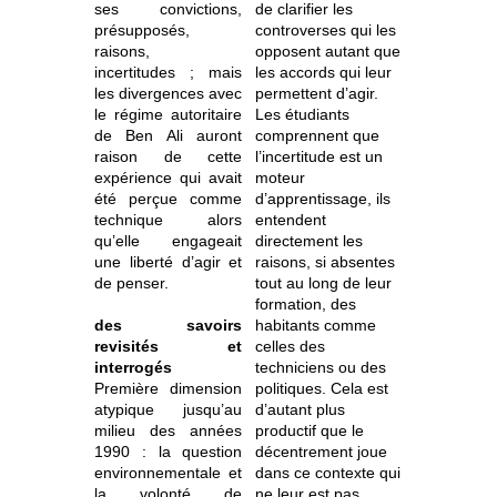
ses convictions,
de clarifier les
présupposés,
controverses qui les
raisons,
opposent autant que
incertitudes ; mais
les accords qui leur
les divergences avec
permettent d’agir.
le régime autoritaire
Les étudiants
de Ben Ali auront
comprennent que
raison de cette
l’incertitude est un
expérience qui avait
moteur
été perçue comme
d’apprentissage, ils
technique alors
entendent
qu’elle engageait
directement les
une liberté d’agir et
raisons, si absentes
de penser.
tout au long de leur
formation, des
des savoirs
habitants comme
revisités et
celles des
interrogés
techniciens ou des
Première dimension
politiques. Cela est
atypique jusqu’au
d’autant plus
milieu des années
productif que le
1990 : la question
décentrement joue
environnementale et
dans ce contexte qui
la volonté de
ne leur est pas