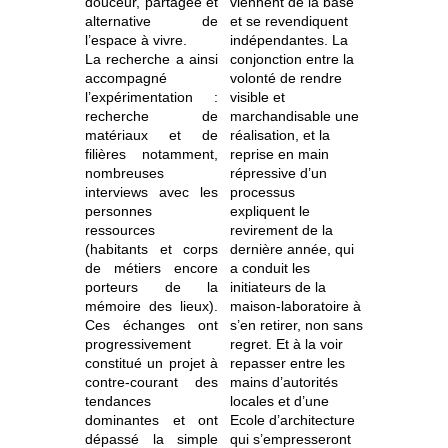
douceur, partagée et
viennent de la base
alternative de
et se revendiquent
l’espace à vivre.
indépendantes. La
La recherche a ainsi
conjonction entre la
accompagné
volonté de rendre
l’expérimentation :
visible et
recherche de
marchandisable une
matériaux et de
réalisation, et la
filières notamment,
reprise en main
nombreuses
répressive d’un
interviews avec les
processus
personnes
expliquent le
ressources
revirement de la
(habitants et corps
dernière année, qui
de métiers encore
a conduit les
porteurs de la
initiateurs de la
mémoire des lieux).
maison-laboratoire à
Ces échanges ont
s’en retirer, non sans
progressivement
regret. Et à la voir
constitué un projet à
repasser entre les
contre-courant des
mains d’autorités
tendances
locales et d’une
dominantes et ont
Ecole d’architecture
dépassé la simple
qui s’empresseront