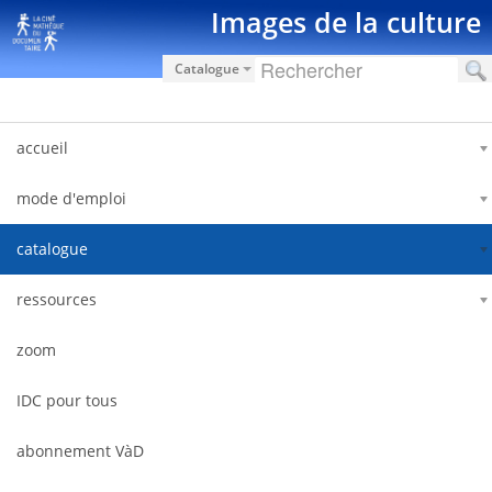
Saut au contenu
Images de la culture
Catalogue
accueil
mode d'emploi
catalogue
ressources
zoom
IDC pour tous
abonnement VàD