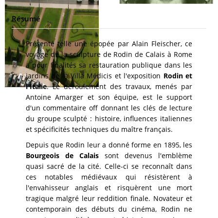
Résumé
Présenté telle une épopée par Alain Fleischer, ce
voyage de la sculpture de Rodin de Calais à Rome
a pour finalités sa restauration publique dans les
jardins de la Villa Médicis et l'exposition
Rodin et
l'Italie
. Le déroulement des travaux, menés par
Antoine Amarger et son équipe, est le support
d'un commentaire off donnant les clés de lecture
du groupe sculpté : histoire, influences italiennes
et spécificités techniques du maître français.
Depuis que Rodin leur a donné forme en 1895, les
Bourgeois de Calais
sont devenus l'emblème
quasi sacré de la cité. Celle-ci se reconnaît dans
ces notables médiévaux qui résistèrent à
l'envahisseur anglais et risquèrent une mort
tragique malgré leur reddition finale. Novateur et
contemporain des débuts du cinéma, Rodin ne