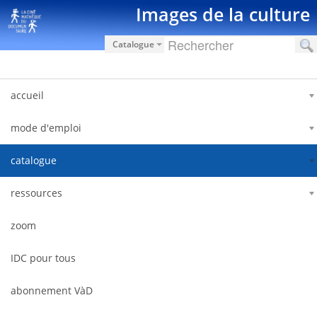
Saut au contenu
Images de la culture
Catalogue
accueil
mode d'emploi
catalogue
ressources
zoom
IDC pour tous
abonnement VàD