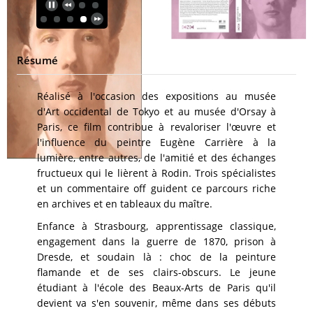
Résumé
Réalisé à l'occasion des expositions au musée
d'Art occidental de Tokyo et au musée d'Orsay à
Paris, ce film contribue à revaloriser l'œuvre et
l'influence du peintre Eugène Carrière à la
lumière, entre autres, de l'amitié et des échanges
fructueux qui le lièrent à Rodin. Trois spécialistes
et un commentaire off guident ce parcours riche
en archives et en tableaux du maître.
Enfance à Strasbourg, apprentissage classique,
engagement dans la guerre de 1870, prison à
Dresde, et soudain là : choc de la peinture
flamande et de ses clairs-obscurs. Le jeune
étudiant à l'école des Beaux-Arts de Paris qu'il
devient va s'en souvenir, même dans ses débuts