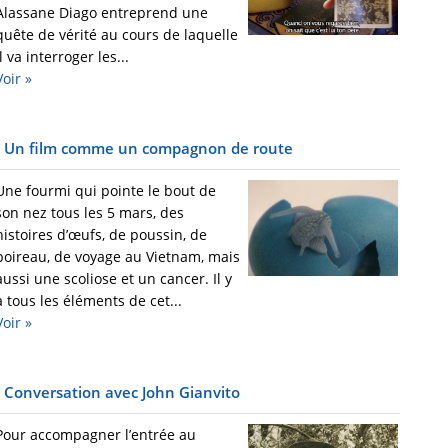
Alassane Diago entreprend une
quête de vérité au cours de laquelle
il va interroger les...
Voir »
Un film comme un compagnon de route
Une fourmi qui pointe le bout de
son nez tous les 5 mars, des
histoires d’œufs, de poussin, de
poireau, de voyage au Vietnam, mais
aussi une scoliose et un cancer. Il y
a tous les éléments de cet...
Voir »
Conversation avec John Gianvito
Pour accompagner l’entrée au