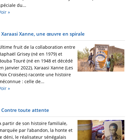
spéciale du...
Voir »
Xaraasi Xanne, une œuvre en spirale
Ultime fruit de la collaboration entre
Raphaël Grisey (né en 1979) et
Bouba Touré (né en 1948 et décédé
en janvier 2022), Xaraasi Xanne (Les
Voix Croisées) raconte une histoire
méconnue : celle de...
Voir »
Contre toute attente
A partir de son histoire familiale,
marquée par l’abandon, la honte et
le déni, le réalisateur sénégalais