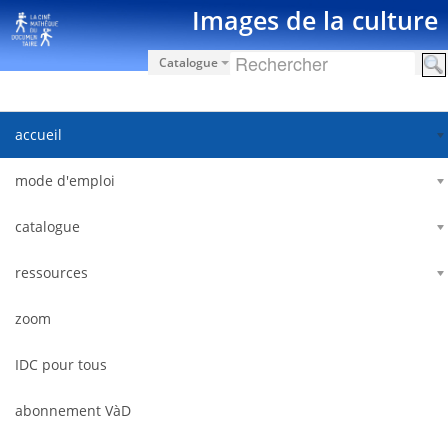
Saut au contenu
Images de la culture
Catalogue
accueil
mode d'emploi
catalogue
ressources
zoom
IDC pour tous
abonnement VàD