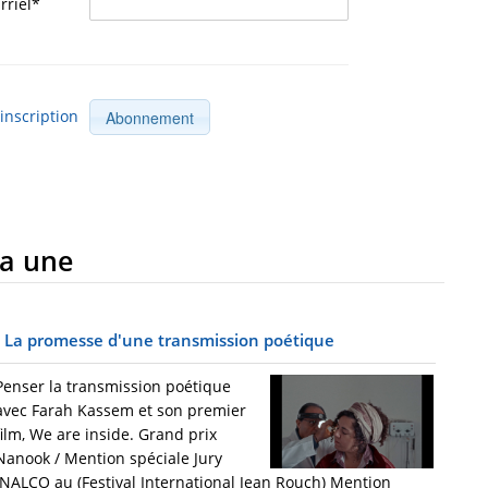
rriel*
inscription
la une
La promesse d'une transmission poétique
Penser la transmission poétique
avec Farah Kassem et son premier
film, We are inside. Grand prix
Nanook / Mention spéciale Jury
INALCO au (Festival International Jean Rouch) Mention