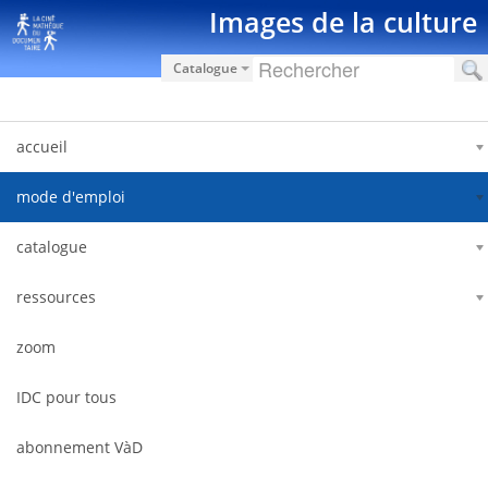
Saut au contenu
Images de la culture
Catalogue
accueil
mode d'emploi
catalogue
ressources
zoom
IDC pour tous
abonnement VàD