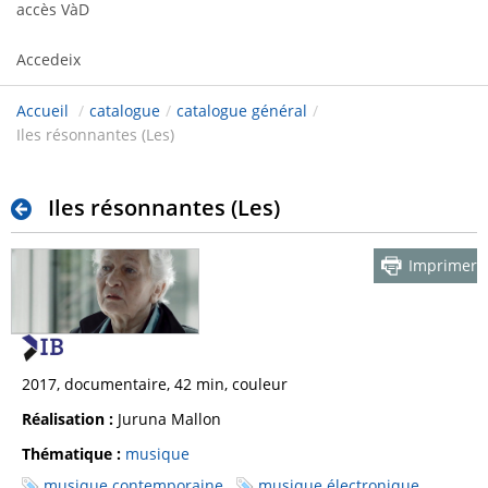
accès VàD
Accedeix
Accueil
/
catalogue
/
catalogue général
/
Iles résonnantes (Les)
Iles résonnantes (Les)
Imprimer
2017, documentaire, 42 min, couleur
Réalisation :
Juruna Mallon
Thématique :
musique
musique contemporaine
musique électronique