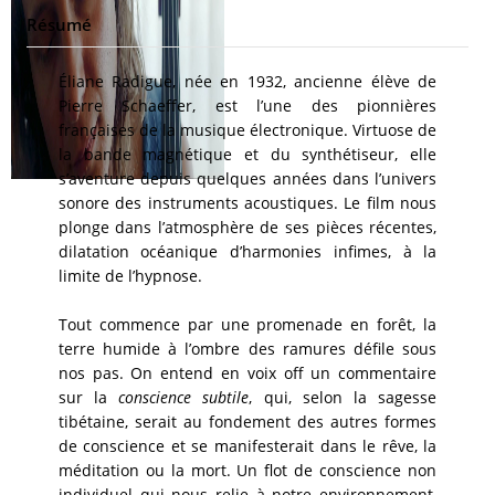
Résumé
Éliane Radigue, née en 1932, ancienne élève de
Pierre Schaeffer, est l’une des pionnières
françaises de la musique électronique. Virtuose de
la bande magnétique et du synthétiseur, elle
s’aventure depuis quelques années dans l’univers
sonore des instruments acoustiques. Le film nous
plonge dans l’atmosphère de ses pièces récentes,
dilatation océanique d’harmonies infimes, à la
limite de l’hypnose.
Tout commence par une promenade en forêt, la
terre humide à l’ombre des ramures défile sous
nos pas. On entend en voix off un commentaire
sur la
conscience subtile
, qui, selon la sagesse
tibétaine, serait au fondement des autres formes
de conscience et se manifesterait dans le rêve, la
méditation ou la mort. Un flot de conscience non
individuel qui nous relie à notre environnement,