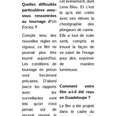
cet événement, dont
Quelles difficultés
Lena Blou. Et c’est
particulières avez-
là qu’a été créée
vous rencontrées
avec ses élèves la
au tournage d’
Un
chorégraphie des
Enclos
?
plongeurs de canne.
Compte tenu des
Elle a tout de suite
nouvelles règles en
senti, compris et
vigueur, ce film ne
trouvé la façon de
pourrait plus être
se saisir de l’image
tourné aujourd’hui.
pour dire, exprimer
Les conditions de
de manière
tournage en prison
lumineuse.
sont forcément
précaires. D’abord
Comment votre
parce les rapports
film a-t-il été reçu
avec les
en Guadeloupe ?
surveillantes sont
tels qu’on n’est
Le film a été projeté
jamais sûr de
dans le cadre du
pouvoir revenir le