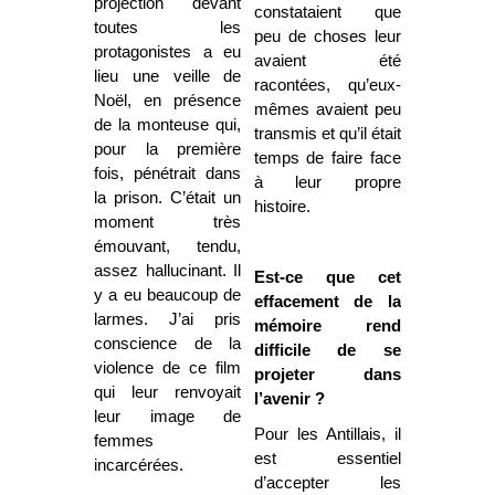
projection devant
constataient que
toutes les
peu de choses leur
protagonistes a eu
avaient été
lieu une veille de
racontées, qu’eux-
Noël, en présence
mêmes avaient peu
de la monteuse qui,
transmis et qu’il était
pour la première
temps de faire face
fois, pénétrait dans
à leur propre
la prison. C’était un
histoire.
moment très
émouvant, tendu,
assez hallucinant. Il
Est-ce que cet
y a eu beaucoup de
effacement de la
larmes. J’ai pris
mémoire rend
conscience de la
difficile de se
violence de ce film
projeter dans
qui leur renvoyait
l’avenir ?
leur image de
Pour les Antillais, il
femmes
est essentiel
incarcérées.
d’accepter les