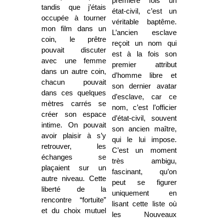
première fois un
tandis que j’étais
état-civil, c’est un
occupée à tourner
véritable baptême.
mon film dans un
L’ancien esclave
coin, le prêtre
reçoit un nom qui
pouvait discuter
est à la fois son
avec une femme
premier attribut
dans un autre coin,
d’homme libre et
chacun pouvait
son dernier avatar
dans ces quelques
d’esclave, car ce
mètres carrés se
nom, c’est l’officier
créer son espace
d’état-civil, souvent
intime. On pouvait
son ancien maître,
avoir plaisir à s’y
qui le lui impose.
retrouver, les
C’est un moment
échanges se
très ambigu,
plaçaient sur un
fascinant, qu’on
autre niveau. Cette
peut se figurer
liberté de la
uniquement en
rencontre “fortuite”
lisant cette liste où
et du choix mutuel
les Nouveaux