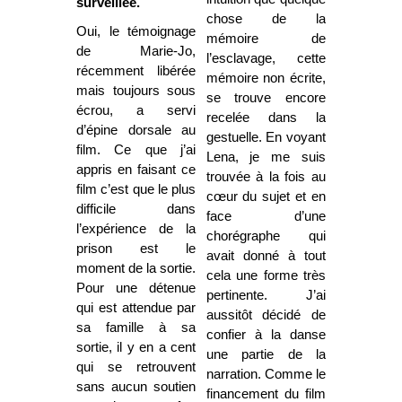
surveillée.
chose de la
Oui, le témoignage
mémoire de
de Marie-Jo,
l’esclavage, cette
récemment libérée
mémoire non écrite,
mais toujours sous
se trouve encore
écrou, a servi
recelée dans la
d’épine dorsale au
gestuelle. En voyant
film. Ce que j’ai
Lena, je me suis
appris en faisant ce
trouvée à la fois au
film c’est que le plus
cœur du sujet et en
difficile dans
face d’une
l’expérience de la
chorégraphe qui
prison est le
avait donné à tout
moment de la sortie.
cela une forme très
Pour une détenue
pertinente. J’ai
qui est attendue par
aussitôt décidé de
sa famille à sa
confier à la danse
sortie, il y en a cent
une partie de la
qui se retrouvent
narration. Comme le
sans aucun soutien
financement du film