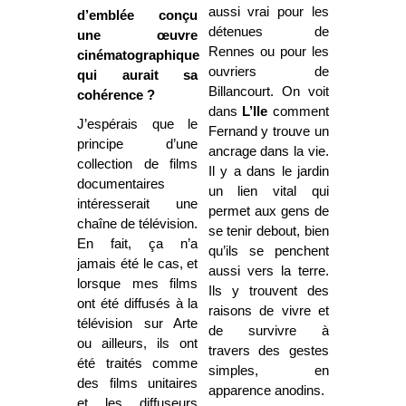
aussi vrai pour les
d’emblée conçu
détenues de
une œuvre
Rennes ou pour les
cinématographique
ouvriers de
qui aurait sa
Billancourt. On voit
cohérence ?
dans
L’Ile
comment
J’espérais que le
Fernand y trouve un
principe d’une
ancrage dans la vie.
collection de films
Il y a dans le jardin
documentaires
un lien vital qui
intéresserait une
permet aux gens de
chaîne de télévision.
se tenir debout, bien
En fait, ça n’a
qu’ils se penchent
jamais été le cas, et
aussi vers la terre.
lorsque mes films
Ils y trouvent des
ont été diffusés à la
raisons de vivre et
télévision sur Arte
de survivre à
ou ailleurs, ils ont
travers des gestes
été traités comme
simples, en
des films unitaires
apparence anodins.
et les diffuseurs