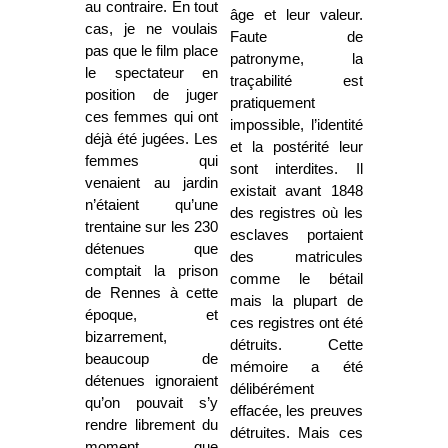
au contraire. En tout
âge et leur valeur.
cas, je ne voulais
Faute de
pas que le film place
patronyme, la
le spectateur en
traçabilité est
position de juger
pratiquement
ces femmes qui ont
impossible, l’identité
déjà été jugées. Les
et la postérité leur
femmes qui
sont interdites. Il
venaient au jardin
existait avant 1848
n’étaient qu’une
des registres où les
trentaine sur les 230
esclaves portaient
détenues que
des matricules
comptait la prison
comme le bétail
de Rennes à cette
mais la plupart de
époque, et
ces registres ont été
bizarrement,
détruits. Cette
beaucoup de
mémoire a été
détenues ignoraient
délibérément
qu’on pouvait s’y
effacée, les preuves
rendre librement du
détruites. Mais ces
moment que