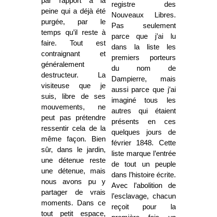
par rapport à la
registre des
peine qui a déjà été
Nouveaux Libres.
purgée, par le
Pas seulement
temps qu’il reste à
parce que j’ai lu
faire. Tout est
dans la liste les
contraignant et
premiers porteurs
généralement
du nom de
destructeur. La
Dampierre, mais
visiteuse que je
aussi parce que j’ai
suis, libre de ses
imaginé tous les
mouvements, ne
autres qui étaient
peut pas prétendre
présents en ces
ressentir cela de la
quelques jours de
même façon. Bien
février 1848. Cette
sûr, dans le jardin,
liste marque l’entrée
une détenue reste
de tout un peuple
une détenue, mais
dans l’histoire écrite.
nous avons pu y
Avec l’abolition de
partager de vrais
l’esclavage, chacun
moments. Dans ce
reçoit pour la
tout petit espace,