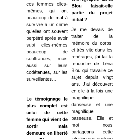
ces femmes elles-
Blou faisait-elle
mêmes, qui ont
partie du projet
beaucoup de mal à
initial ?
survivre à un crime
Je me devais de
qu’elles ont souvent
traiter de la
perpétré après avoir
mémoire du corps,
subi elles-mêmes
et très vite dans les
beaucoup de
repérages, j’ai fait la
souffrances, mais
rencontre de Léna
aussi sur leurs
Blou qui travaille ce
codétenues, sur les
sujet depuis vingt
surveillantes…
ans. J’ai découvert
en elle à la fois une
magnifique
Le témoignage le
danseuse et une
plus complet est
magnifique
celui de cette
passeuse. Elle et
femme qui vient de
moi nous
sortir mais
partageons cette
demeure en liberté
intuition que quelque