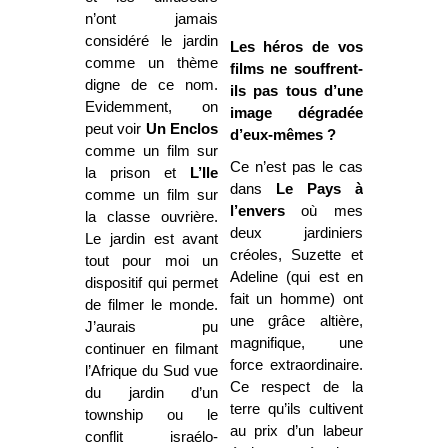
n’ont jamais
considéré le jardin
Les héros de vos
comme un thème
films ne souffrent-
digne de ce nom.
ils pas tous d’une
Evidemment, on
image dégradée
peut voir
Un Enclos
d’eux-mêmes ?
comme un film sur
Ce n’est pas le cas
la prison et
L’Ile
dans
Le Pays à
comme un film sur
l’envers
où mes
la classe ouvrière.
deux jardiniers
Le jardin est avant
créoles, Suzette et
tout pour moi un
Adeline (qui est en
dispositif qui permet
fait un homme) ont
de filmer le monde.
une grâce altière,
J’aurais pu
magnifique, une
continuer en filmant
force extraordinaire.
l’Afrique du Sud vue
Ce respect de la
du jardin d’un
terre qu’ils cultivent
township ou le
au prix d’un labeur
conflit israélo-