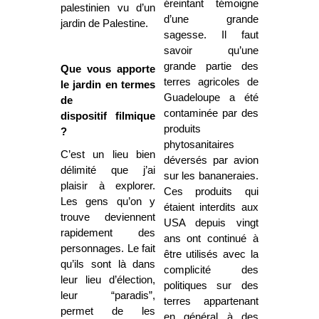
éreintant témoigne
palestinien vu d’un
d’une grande
jardin de Palestine.
sagesse. Il faut
savoir qu’une
grande partie des
Que vous apporte
terres agricoles de
le jardin en termes
Guadeloupe a été
de
contaminée par des
dispositif filmique
produits
?
phytosanitaires
C’est un lieu bien
déversés par avion
délimité que j’ai
sur les bananeraies.
plaisir à explorer.
Ces produits qui
Les gens qu’on y
étaient interdits aux
trouve deviennent
USA depuis vingt
rapidement des
ans ont continué à
personnages. Le fait
être utilisés avec la
qu’ils sont là dans
complicité des
leur lieu d’élection,
politiques sur des
leur “paradis”,
terres appartenant
permet de les
en général à des