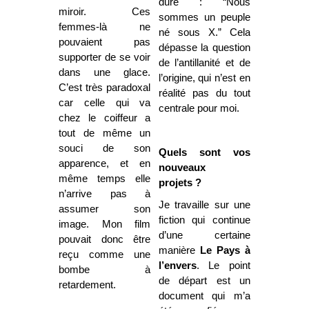
dure : “Nous
miroir. Ces
sommes un peuple
femmes-là ne
né sous X.” Cela
pouvaient pas
dépasse la question
supporter de se voir
de l’antillanité et de
dans une glace.
l’origine, qui n’est en
C’est très paradoxal
réalité pas du tout
car celle qui va
centrale pour moi.
chez le coiffeur a
tout de même un
souci de son
Quels sont vos
apparence, et en
nouveaux
même temps elle
projets ?
n’arrive pas à
Je travaille sur une
assumer son
fiction qui continue
image. Mon film
d’une certaine
pouvait donc être
manière
Le Pays à
reçu comme une
l’envers
. Le point
bombe à
de départ est un
retardement.
document qui m’a