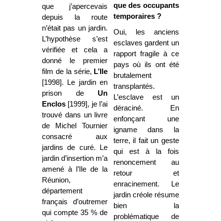
que des occupants
que j’apercevais
temporaires ?
depuis la route
n’était pas un jardin.
Oui, les anciens
L’hypothèse s’est
esclaves gardent un
vérifiée et cela a
rapport fragile à ce
donné le premier
pays où ils ont été
film de la série,
L’Ile
brutalement
[1998]. Le jardin en
transplantés.
prison de
Un
L’esclave est un
Enclos
[1999], je l’ai
déraciné. En
trouvé dans un livre
enfonçant une
de Michel Tournier
igname dans la
consacré aux
terre, il fait un geste
jardins de curé. Le
qui est à la fois
jardin d’insertion m’a
renoncement au
amené à l’Ile de la
retour et
Réunion,
enracinement. Le
département
jardin créole résume
français d’outremer
bien la
qui compte 35 % de
problématique de