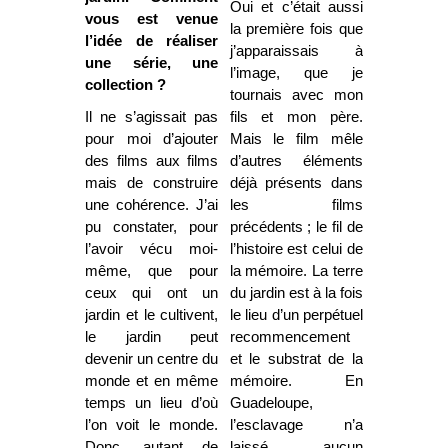
Oui et c’était aussi
vous est venue
la première fois que
l’idée de réaliser
j’apparaissais à
une série, une
l’image, que je
collection ?
tournais avec mon
Il ne s’agissait pas
fils et mon père.
pour moi d’ajouter
Mais le film mêle
des films aux films
d’autres éléments
mais de construire
déjà présents dans
une cohérence. J’ai
les films
pu constater, pour
précédents ; le fil de
l’avoir vécu moi-
l’histoire est celui de
même, que pour
la mémoire. La terre
ceux qui ont un
du jardin est à la fois
jardin et le cultivent,
le lieu d’un perpétuel
le jardin peut
recommencement
devenir un centre du
et le substrat de la
monde et en même
mémoire. En
temps un lieu d’où
Guadeloupe,
l’on voit le monde.
l’esclavage n’a
Donc, autant de
laissé aucun