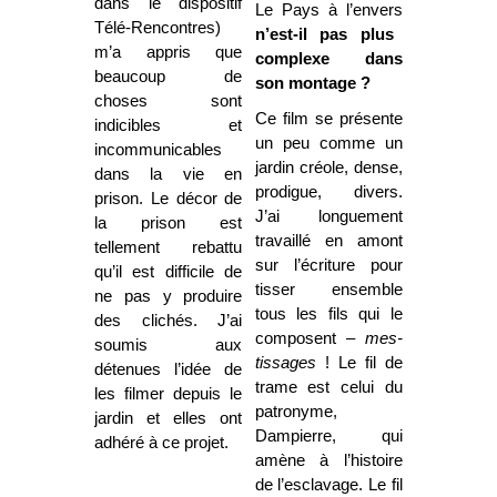
dans le dispositif
Le Pays à l’envers
Télé-Rencontres)
n’est-il pas plus
m’a appris que
complexe dans
beaucoup de
son montage ?
choses sont
Ce film se présente
indicibles et
un peu comme un
incommunicables
jardin créole, dense,
dans la vie en
prodigue, divers.
prison. Le décor de
J’ai longuement
la prison est
travaillé en amont
tellement rebattu
sur l’écriture pour
qu’il est difficile de
tisser ensemble
ne pas y produire
tous les fils qui le
des clichés. J’ai
composent –
mes-
soumis aux
tissages
! Le fil de
détenues l’idée de
trame est celui du
les filmer depuis le
patronyme,
jardin et elles ont
Dampierre, qui
adhéré à ce projet.
amène à l’histoire
de l’esclavage. Le fil