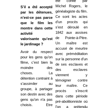
été confié par
Michel Rogers, le
S’il a été accepté
généalogiste du film.
par les détenues,
Ce sont les actes
n’est-ce pas parce
d’un procès qui
que le film les
s’est déroulé en
montre dans cette
1842 aux assises
activité
de Pointe-à-Pitre.
valorisante qu’est
Un maître est
le jardinage ?
accusé de meurtre
Avoir du respect
avec préméditation
pour les gens qu’on
sur la personne d’un
filme, c’est bien la
de ses esclaves et
moindre des
des esclaves
choses. La
viennent y
détention contraint à
témoigner contre
s’assimiler au
leur maître. Ce
groupe, à partager
procès s’inscrit
son destin avec des
dans cette période
gens qu’on n’a pas
pré-abolitionniste où
choisis. Etre
l’on a prétendu