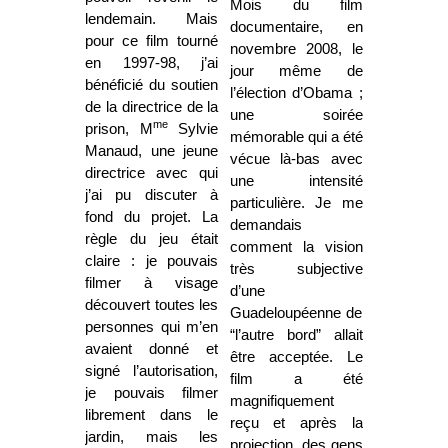
Mois du film
lendemain. Mais
documentaire, en
pour ce film tourné
novembre 2008, le
en 1997-98, j’ai
jour même de
bénéficié du soutien
l’élection d’Obama ;
de la directrice de la
une soirée
me
prison, M
Sylvie
mémorable qui a été
Manaud, une jeune
vécue là-bas avec
directrice avec qui
une intensité
j’ai pu discuter à
particulière. Je me
fond du projet. La
demandais
règle du jeu était
comment la vision
claire : je pouvais
très subjective
filmer à visage
d’une
découvert toutes les
Guadeloupéenne de
personnes qui m’en
“l’autre bord” allait
avaient donné et
être acceptée. Le
signé l’autorisation,
film a été
je pouvais filmer
magnifiquement
librement dans le
reçu et après la
jardin, mais les
projection, des gens