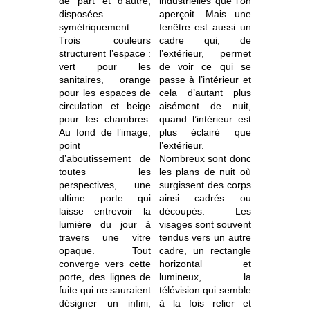
de part et d’autre,
industrielles que l’on
disposées
aperçoit. Mais une
symétriquement.
fenêtre est aussi un
Trois couleurs
cadre qui, de
structurent l’espace :
l’extérieur, permet
vert pour les
de voir ce qui se
sanitaires, orange
passe à l’intérieur et
pour les espaces de
cela d’autant plus
circulation et beige
aisément de nuit,
pour les chambres.
quand l’intérieur est
Au fond de l’image,
plus éclairé que
point
l’extérieur.
d’aboutissement de
Nombreux sont donc
toutes les
les plans de nuit où
perspectives, une
surgissent des corps
ultime porte qui
ainsi cadrés ou
laisse entrevoir la
découpés. Les
lumière du jour à
visages sont souvent
travers une vitre
tendus vers un autre
opaque. Tout
cadre, un rectangle
converge vers cette
horizontal et
porte, des lignes de
lumineux, la
fuite qui ne sauraient
télévision qui semble
désigner un infini,
à la fois relier et