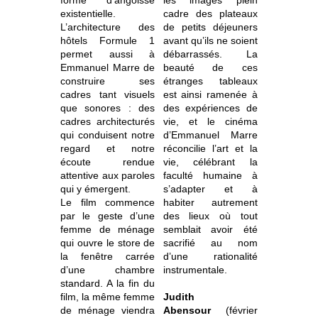
forme d’angoisse
les images plein
existentielle.
cadre des plateaux
L’architecture des
de petits déjeuners
hôtels Formule 1
avant qu’ils ne soient
permet aussi à
débarrassés. La
Emmanuel Marre de
beauté de ces
construire ses
étranges tableaux
cadres tant visuels
est ainsi ramenée à
que sonores : des
des expériences de
cadres architecturés
vie, et le cinéma
qui conduisent notre
d’Emmanuel Marre
regard et notre
réconcilie l’art et la
écoute rendue
vie, célébrant la
attentive aux paroles
faculté humaine à
qui y émergent.
s’adapter et à
Le film commence
habiter autrement
par le geste d’une
des lieux où tout
femme de ménage
semblait avoir été
qui ouvre le store de
sacrifié au nom
la fenêtre carrée
d’une rationalité
d’une chambre
instrumentale.
standard. A la fin du
film, la même femme
Judith
de ménage viendra
Abensour
(février