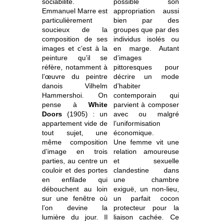
sociabilité.
possible son
Emmanuel Marre est
appropriation aussi
particulièrement
bien par des
soucieux de la
groupes que par des
composition de ses
individus isolés ou
images et c’est à la
en marge. Autant
peinture qu’il se
d’images
réfère, notamment à
pittoresques pour
l’œuvre du peintre
décrire un mode
danois Vilhelm
d’habiter
Hammershoi. On
contemporain qui
pense à
White
parvient à composer
Doors
(1905) : un
avec ou malgré
appartement vide de
l’uniformisation
tout sujet, une
économique.
même composition
Une femme vit une
d’image en trois
relation amoureuse
parties, au centre un
et sexuelle
couloir et des portes
clandestine dans
en enfilade qui
une chambre
débouchent au loin
exiguë, un non-lieu,
sur une fenêtre où
un parfait cocon
l’on devine la
protecteur pour la
lumière du jour. Il
liaison cachée. Ce