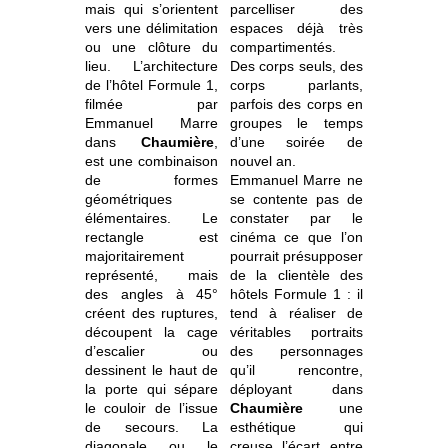
mais qui s’orientent
parcelliser des
vers une délimitation
espaces déjà très
ou une clôture du
compartimentés.
lieu. L’architecture
Des corps seuls, des
de l’hôtel Formule 1,
corps parlants,
filmée par
parfois des corps en
Emmanuel Marre
groupes le temps
dans
Chaumière
,
d’une soirée de
est une combinaison
nouvel an.
de formes
Emmanuel Marre ne
géométriques
se contente pas de
élémentaires. Le
constater par le
rectangle est
cinéma ce que l’on
majoritairement
pourrait présupposer
représenté, mais
de la clientèle des
des angles à 45°
hôtels Formule 1 : il
créent des ruptures,
tend à réaliser de
découpent la cage
véritables portraits
d’escalier ou
des personnages
dessinent le haut de
qu’il rencontre,
la porte qui sépare
déployant dans
le couloir de l’issue
Chaumière
une
de secours. La
esthétique qui
diagonale ou le
creuse l’écart entre