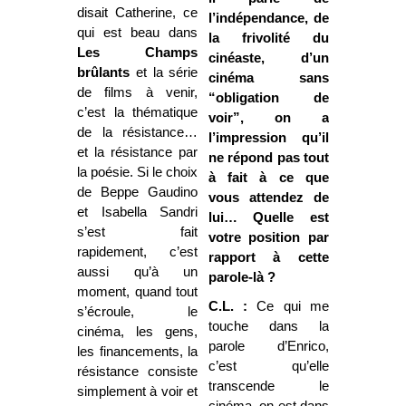
disait Catherine, ce
l’indépendance, de
qui est beau dans
la frivolité du
Les Champs
cinéaste, d’un
brûlants
et la série
cinéma sans
de films à venir,
“obligation de
c’est la thématique
voir”, on a
de la résistance…
l’impression qu’il
et la résistance par
ne répond pas tout
la poésie. Si le choix
à fait à ce que
de Beppe Gaudino
vous attendez de
et Isabella Sandri
lui… Quelle est
s’est fait
votre position par
rapidement, c’est
rapport à cette
aussi qu’à un
parole-là ?
moment, quand tout
C.L. :
Ce qui me
s’écroule, le
touche dans la
cinéma, les gens,
parole d’Enrico,
les financements, la
c’est qu’elle
résistance consiste
transcende le
simplement à voir et
cinéma, on est dans