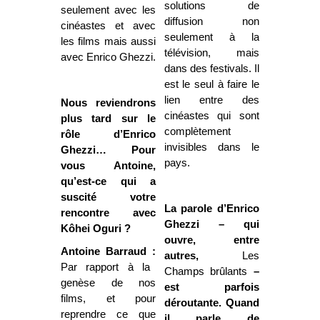
solutions de
seulement avec les
diffusion non
cinéastes et avec
seulement à la
les films mais aussi
télévision, mais
avec Enrico Ghezzi.
dans des festivals. Il
est le seul à faire le
lien entre des
Nous reviendrons
cinéastes qui sont
plus tard sur le
complètement
rôle d’Enrico
invisibles dans le
Ghezzi… Pour
pays.
vous Antoine,
qu’est-ce qui a
suscité votre
La parole d’Enrico
rencontre avec
Ghezzi – qui
Kôhei Oguri ?
ouvre, entre
Antoine Barraud :
autres,
Les
Par rapport à la
Champs brûlants
–
genèse de nos
est parfois
films, et pour
déroutante. Quand
reprendre ce que
il parle de