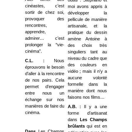
cinéastes, c’est
moi avons appris à
sortir de chez soi,
développer la
provoquer des
pellicule de manière
rencontres,
artisanale, et la
apprendre,
pratique du dessin
admirer… c’est
amène Antoine à
prolonger la “vie-
des choix très
cinéma”.
singuliers tant au
niveau du cadre que
C.L. :
Nous
des couleurs en
éprouvons le besoin
vidéo ; mais il n’y a
d’aller à la rencontre
aucune volonté
de nos pairs. Cela
formelle dans la
permet d’engager
manière dont nous
entre nous un
faisons nos films…
échange sur nos
manières de faire du
A.B. :
Il y a une
cinéma.
forme d’artisanat
dans
Les Champs
brûlants
qui est en
Dans
Les Champs