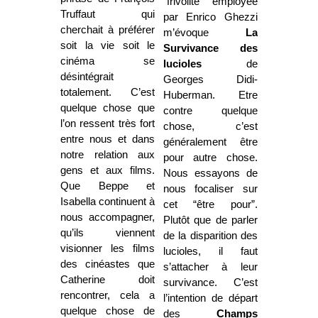
“frivolité” employée
Truffaut qui
par Enrico Ghezzi
cherchait à préférer
m’évoque
La
soit la vie soit le
Survivance
des
cinéma se
lucioles
de
désintégrait
Georges Didi-
totalement. C’est
Huberman. Etre
quelque chose que
contre quelque
l’on ressent très fort
chose, c’est
entre nous et dans
généralement être
notre relation aux
pour autre chose.
gens et aux films.
Nous essayons de
Que Beppe et
nous focaliser sur
Isabella continuent à
cet “être pour”.
nous accompagner,
Plutôt que de parler
qu’ils viennent
de la disparition des
visionner les films
lucioles, il faut
des cinéastes que
s’attacher à leur
Catherine doit
survivance. C’est
rencontrer, cela a
l’intention de départ
quelque chose de
des
Champs