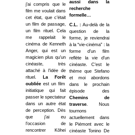
aussi dans la
j’ai compris que le
recherche
film me voulait dans
formelle…
cet état, que c’était
un film de passage,
C.L. :
Au-delà de la
un film rituel. Cela
question de la
me rappelait le
forme, je reviendrai
cinéma de Kenneth
à la “vie-cinéma” : la
Anger, qui est un
forme d’un film
magicien plus qu’un
reflète la vie d’un
cinéaste, très
cinéaste. C’est le
attaché à l’idée de
thème que Stefano
rituel.
La Forêt
et moi abordons
oubliée
est un film
dans le prochain
initiatique qui fait
épisode des
passer le spectateur
Chemins de
dans un autre état
traverse
. Nous
de perception. Dès
tournons
que j’ai eu
actuellement dans
l’occasion de
le Piémont avec le
rencontrer Kôhei
cinéaste Tonino De