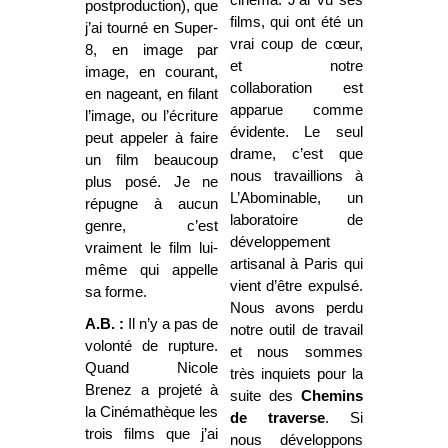
postproduction), que
films, qui ont été un
j’ai tourné en Super-
vrai coup de cœur,
8, en image par
et notre
image, en courant,
collaboration est
en nageant, en filant
apparue comme
l’image, ou l’écriture
évidente. Le seul
peut appeler à faire
drame, c’est que
un film beaucoup
nous travaillions à
plus posé. Je ne
L’Abominable, un
répugne à aucun
laboratoire de
genre, c’est
développement
vraiment le film lui-
artisanal à Paris qui
même qui appelle
vient d’être expulsé.
sa forme.
Nous avons perdu
A.B. :
Il n’y a pas de
notre outil de travail
volonté de rupture.
et nous sommes
Quand Nicole
très inquiets pour la
Brenez a projeté à
suite des
Chemins
la Cinémathèque les
de traverse
. Si
trois films que j’ai
nous développons