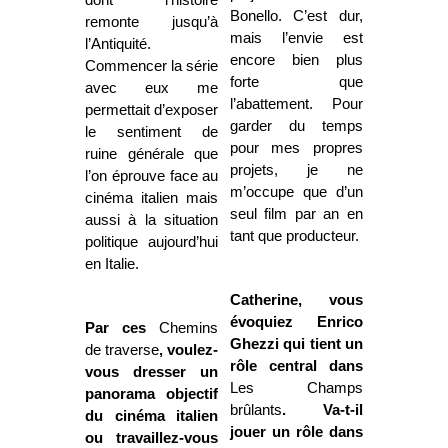
Bonello. C’est dur,
remonte jusqu’à
mais l’envie est
l’Antiquité.
encore bien plus
Commencer la série
forte que
avec eux me
l’abattement. Pour
permettait d’exposer
garder du temps
le sentiment de
pour mes propres
ruine générale que
projets, je ne
l’on éprouve face au
m’occupe que d’un
cinéma italien mais
seul film par an en
aussi à la situation
tant que producteur.
politique aujourd’hui
en Italie.
Catherine, vous
évoquiez Enrico
Par ces
Chemins
Ghezzi qui tient un
de traverse
, voulez-
rôle central dans
vous dresser un
Les Champs
panorama objectif
brûlants
. Va-t-il
du cinéma italien
jouer un rôle dans
ou travaillez-vous