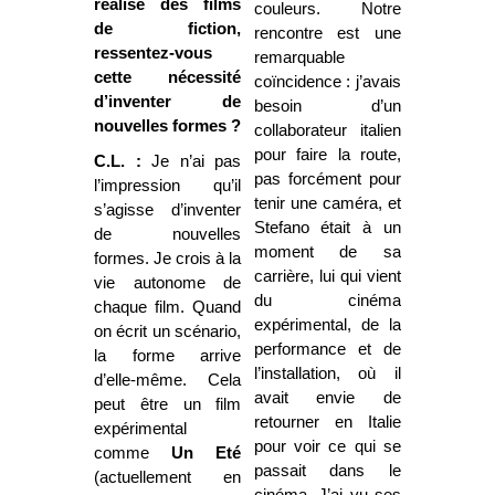
réalisé des films
couleurs. Notre
de fiction,
rencontre est une
ressentez-vous
remarquable
cette nécessité
coïncidence : j’avais
d’inventer de
besoin d’un
nouvelles formes ?
collaborateur italien
pour faire la route,
C.L. :
Je n’ai pas
pas forcément pour
l’impression qu’il
tenir une caméra, et
s’agisse d’inventer
Stefano était à un
de nouvelles
moment de sa
formes. Je crois à la
carrière, lui qui vient
vie autonome de
du cinéma
chaque film. Quand
expérimental, de la
on écrit un scénario,
performance et de
la forme arrive
l’installation, où il
d’elle-même. Cela
avait envie de
peut être un film
retourner en Italie
expérimental
pour voir ce qui se
comme
Un Eté
passait dans le
(actuellement en
cinéma. J’ai vu ses