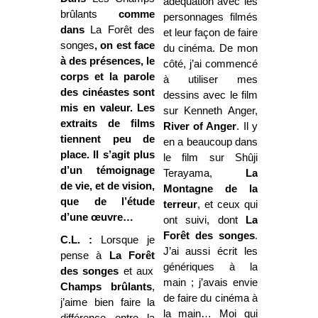
adéquation avec les
brûlants
comme
personnages filmés
dans
La Forêt des
et leur façon de faire
songes
, on est face
du cinéma. De mon
à des présences, le
côté, j’ai commencé
corps et la parole
à utiliser mes
des cinéastes sont
dessins avec le film
mis en valeur. Les
sur Kenneth Anger,
extraits de films
River of Anger
. Il y
tiennent peu de
en a beaucoup dans
place. Il s’agit plus
le film sur Shûji
d’un témoignage
Terayama,
La
de vie, et de vision,
Montagne
de la
que de l’étude
terreur
, et ceux qui
d’une œuvre…
ont suivi, dont
La
Forêt
des songes
.
C.L. :
Lorsque je
J’ai aussi écrit les
pense à
La Forêt
génériques à la
des songes
et aux
main ; j’avais envie
Champs brûlants
,
de faire du cinéma à
j’aime bien faire la
la main… Moi qui
différence entre la