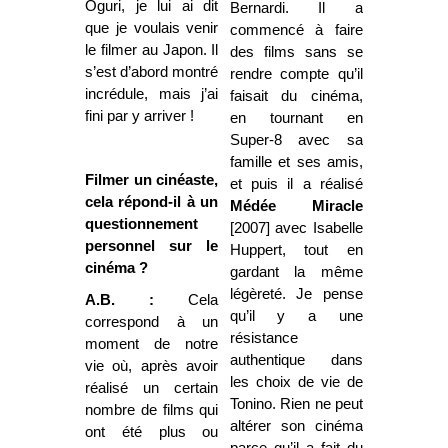
Oguri, je lui ai dit
Bernardi. Il a
que je voulais venir
commencé à faire
le filmer au Japon. Il
des films sans se
s’est d’abord montré
rendre compte qu’il
incrédule, mais j’ai
faisait du cinéma,
fini par y arriver !
en tournant en
Super-8 avec sa
famille et ses amis,
Filmer un cinéaste,
et puis il a réalisé
cela répond-il à un
Médée Miracle
questionnement
[2007] avec Isabelle
personnel sur le
Huppert, tout en
cinéma ?
gardant la même
légèreté. Je pense
A.B. :
Cela
qu’il y a une
correspond à un
résistance
moment de notre
authentique dans
vie où, après avoir
les choix de vie de
réalisé un certain
Tonino. Rien ne peut
nombre de films qui
altérer son cinéma
ont été plus ou
parce qu’il a fait du