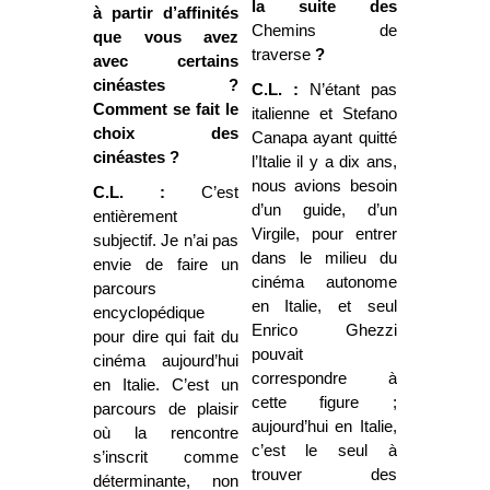
la suite des
à partir d’affinités
Chemins de
que vous avez
traverse
?
avec certains
cinéastes ?
C.L. :
N’étant pas
Comment se fait le
italienne et Stefano
choix des
Canapa ayant quitté
cinéastes ?
l’Italie il y a dix ans,
nous avions besoin
C.L. :
C’est
d’un guide, d’un
entièrement
Virgile, pour entrer
subjectif. Je n’ai pas
dans le milieu du
envie de faire un
cinéma autonome
parcours
en Italie, et seul
encyclopédique
Enrico Ghezzi
pour dire qui fait du
pouvait
cinéma aujourd’hui
correspondre à
en Italie. C’est un
cette figure ;
parcours de plaisir
aujourd’hui en Italie,
où la rencontre
c’est le seul à
s’inscrit comme
trouver des
déterminante, non