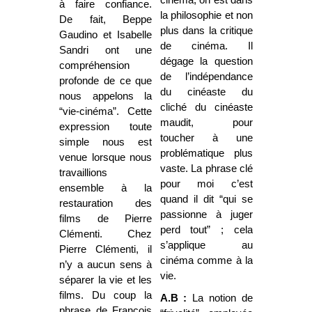
à faire confiance.
la philosophie et non
De fait, Beppe
plus dans la critique
Gaudino et Isabelle
de cinéma. Il
Sandri ont une
dégage la question
compréhension
de l’indépendance
profonde de ce que
du cinéaste du
nous appelons la
cliché du cinéaste
“vie-cinéma”. Cette
maudit, pour
expression toute
toucher à une
simple nous est
problématique plus
venue lorsque nous
vaste. La phrase clé
travaillions
pour moi c’est
ensemble à la
quand il dit “qui se
restauration des
passionne à juger
films de Pierre
perd tout” ; cela
Clémenti. Chez
s’applique au
Pierre Clémenti, il
cinéma comme à la
n’y a aucun sens à
vie.
séparer la vie et les
films. Du coup la
A.B :
La notion de
phrase de François