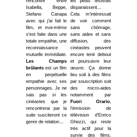
rencontre entre
les petits festivals
Isabella, Beppe,
disparaissent…
Stefano Canapa
Cela m’intéressait
avec qui j’ai fait le
de voir comment
film, et moi-même
sans chômage,
s’est faite dans une
sans aides et sans
totale empathie, une
diffusion, des
reconnaissance
cinéastes peuvent
mutuelle immédiate.
encore tenir debout
Les Champs
et poursuivre leur
brûlants
est un film
œuvre. Ça donne
en perpétuelle
lieu soit à des films
empathie avec ses
par souscription soit
personnages. Je ne
des micro-aides
sais pas si les
notamment par
cinéastes que je
Fuori Orario
,
rencontrerai par la
l’émission de
suite susciteront ce
télévision d’Enrico
genre de relation…
Ghezzi, qui reste
très actif pour la
survie des films.