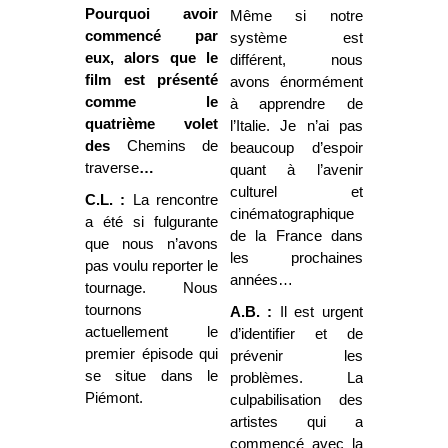
Pourquoi avoir
Même si notre
commencé par
système est
eux, alors que le
différent, nous
film est présenté
avons énormément
comme le
à apprendre de
quatrième volet
l’Italie. Je n’ai pas
des
Chemins de
beaucoup d’espoir
traverse
…
quant à l’avenir
culturel et
C.L. :
La rencontre
cinématographique
a été si fulgurante
de la France dans
que nous n’avons
les prochaines
pas voulu reporter le
années…
tournage. Nous
tournons
A.B. :
Il est urgent
actuellement le
d’identifier et de
premier épisode qui
prévenir les
se situe dans le
problèmes. La
Piémont.
culpabilisation des
artistes qui a
commencé avec la