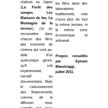
réalisés au Japon
les films dans des
(
La Forêt
des
laboratoires
songes
,
Les
traditionnels, cela
Maisons de feu
,
La
n’aura plus du tout
Montagne
de la
la même texture, ni
terreur
), j’ai pu
le même sens
reconnaître dans
économique et
chacun des films
artisanal.
des moments de
cinéma qui vont au-
delà d’un
Propos recueillis
quelconque genre,
par Sylvain
qu’il soit
Maestraggi,
expérimental,
juillet 2011.
narratif ou
documentaire. Mais
le cloisonnement
des financements
comme de la
diffusion nous
rappelle que nous