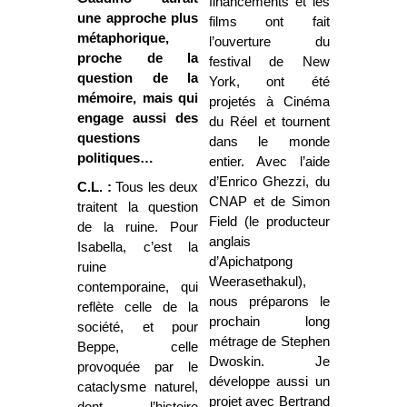
financements et les
une approche plus
films ont fait
métaphorique,
l’ouverture du
proche de la
festival de New
question de la
York, ont été
mémoire, mais qui
projetés à Cinéma
engage aussi des
du Réel et tournent
questions
dans le monde
politiques…
entier. Avec l’aide
d’Enrico Ghezzi, du
C.L. :
Tous les deux
CNAP et de Simon
traitent la question
Field (le producteur
de la ruine. Pour
anglais
Isabella, c’est la
d’Apichatpong
ruine
Weerasethakul),
contemporaine, qui
nous préparons le
reflète celle de la
prochain long
société, et pour
métrage de Stephen
Beppe, celle
Dwoskin. Je
provoquée par le
développe aussi un
cataclysme naturel,
projet avec Bertrand
dont l’histoire