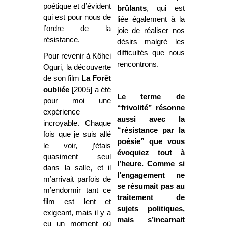
poétique et d’évident
brûlants
, qui est
qui est pour nous de
liée également à la
l’ordre de la
joie de réaliser nos
résistance.
désirs malgré les
difficultés que nous
Pour revenir à Kôhei
rencontrons.
Oguri, la découverte
de son film
La Forêt
oubliée
[2005] a été
Le terme de
pour moi une
“frivolité” résonne
expérience
aussi avec la
incroyable. Chaque
“résistance par la
fois que je suis allé
poésie” que vous
le voir, j’étais
évoquiez tout à
quasiment seul
l’heure. Comme si
dans la salle, et il
l’engagement ne
m’arrivait parfois de
se résumait pas au
m’endormir tant ce
traitement de
film est lent et
sujets politiques,
exigeant, mais il y a
mais s’incarnait
eu un moment où