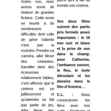
moins vus, nous
monde son cinéma.
avions envie de
réaliser de grandes
fictions. Cette envie
Vos deux films
se heurte à de
suivent des partis
nombreuses
pris formels assez
difficultés dont celle
importants : le 16
de gérer l’attente
mm noir et blanc
n’est pas la
et la prise de son
moindre. Prendre sa
dans le champ,
caméra, aller filmer
pour Catherine,
des cinéastes,
l’ambiance sonore,
travailler dans des
le flou, le texte
économies
déroulant et les
relativement faibles,
dessins dans le
c’est affirmer que le
film d’Antoine…
cinéma est un
jaillissement et
C.L. :
Nous
qu’attendre ne fait
construisons les
pas partie du jeu.
films avec nos
Aller filmer des
outils : Stephano et