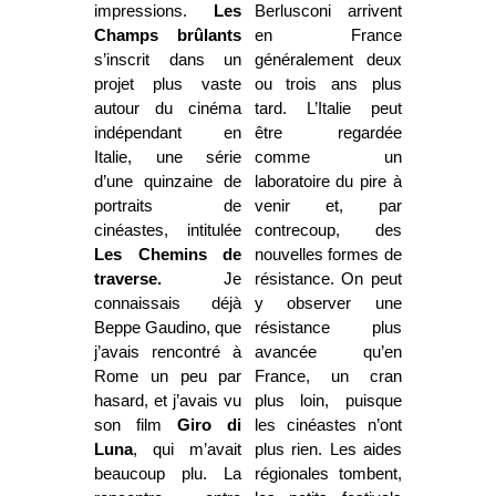
impressions.
Les
Berlusconi arrivent
Champs brûlants
en France
s’inscrit dans un
généralement deux
projet plus vaste
ou trois ans plus
autour du cinéma
tard. L’Italie peut
indépendant en
être regardée
Italie, une série
comme un
d’une quinzaine de
laboratoire du pire à
portraits de
venir et, par
cinéastes, intitulée
contrecoup, des
Les Chemins de
nouvelles formes de
traverse.
Je
résistance. On peut
connaissais déjà
y observer une
Beppe Gaudino, que
résistance plus
j’avais rencontré à
avancée qu’en
Rome un peu par
France, un cran
hasard, et j’avais vu
plus loin, puisque
son film
Giro di
les cinéastes n’ont
Luna
, qui m’avait
plus rien. Les aides
beaucoup plu. La
régionales tombent,