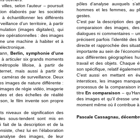
pôles d’analyse auxquels s’a
illes, selon l’auteur – poursuit
hommes et les femmes, au pl
ion élaborés par les sociétés
gestes.
, à échantillonner les différents
C'est par la description des g
illance d’un territoire, à partir
comparaison des images, des p
ulation (images digitales), qui
dialogues ni commentaires – une
ire opérationnelles : des images
précisent parfois l’identité des
omme une machine à habiter et à
directe et rapprochée des situat
 électronique.
importante au sein de l’économie
mann,
Berlin, symphonie d’une
aux différentes géographies hu
 à articuler six grands moments
travail et des objets. Chaque é
ropole lilloise, à partir de
son spécifique, relatif égalemen
nternet, mais aussi à partir de
C'est aussi en mettant en év
e caméras de surveillance. Deux
interstices, les images manquant
les images de nature différente :
processus de la comparaison i
 images de régie vidéo, imagerie
titre
En comparaison
– qu’Haru
tes et des échelles de réalité
des images et qu'il dresse une 
son, le film invente son propre
moment même où il contribue à l
ts niveaux de signification des
Pascale Cassagnau, décembr
les sous-tendent sont mis en
 fait de la description et de la
nsiste, chez lui en l’élaboration
l'analyse des images, de leur