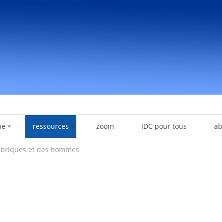
ue
ressources
zoom
IDC pour tous
a
 briques et des hommes