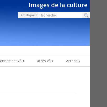
Images de la culture
Catalogue
bonnement VàD
accès VàD
Accedeix