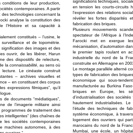
significations techniques, sociale
s conditions de leur production,
en tension les courts-circuits 
ociétés contemporaines. A partir
l’expression des relations socia
t des technologies concernant la
révéler les fortes disparités 
ocki analyse la constitution des
fabrication des briques.
e l’Histoire et sa capacité à
Plusieurs mouvements scande
spectateur de l’Afrique à l’In
ialement constitués – l’usine, le
Farocki met en exergue les 
surveillance et de topométrie.
mécanisation, d’automation dans 
signification des images et des
le premier tapis roulant en ac
es ouvrir, de les libérer, Harun
industrielle du nord de la Fra
e des dispositifs de relecture,
construite en Allemagne en 200
de la
connaissabilité
, au sens où
Le montage parallèle alterné co
lecture. Le cinéaste construit
types de fabrication des briques
stantes – archives visuelles et
économique qui sous-tendent
ance – en constituant des corpus
manufacturée au Burkina Faso 
es expressions filmiques”, qu’il
briques en Europe, les sé
ologue.
d’industrialisation des sociétés 
nds de documents “médiatiques”,
hautement industrialisées. Le 
e de l’imagerie militaire ainsi
l’étude des techniques de fabri
 programmes de traitement des
système économique, à travers 
s intelligentes” (des chaînes de
logement des ouvriers qui parti
ue les sociétés contemporaines
marocains du nord de la France
 de machines autonomes, à des
Mumbai, une école, un hôpital 
s ouvriers.”