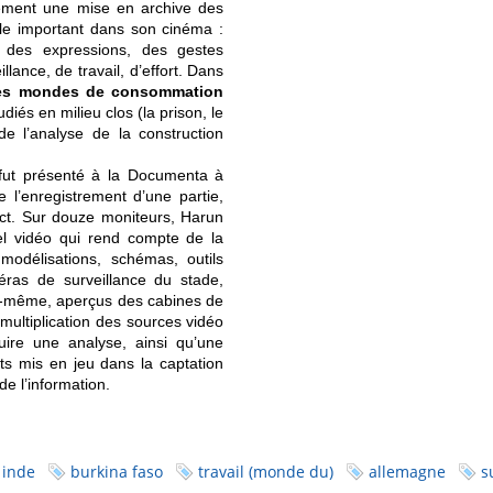
ment une mise en archive des
ôle important dans son cinéma :
er des expressions, des gestes
llance, de travail, d’effort. Dans
des mondes de consommation
iés en milieu clos (la prison, le
e l’analyse de la construction
 fut présenté à la Documenta à
e l’enregistrement d’une partie,
ect. Sur douze moniteurs, Harun
iel vidéo qui rend compte de la
délisations, schémas, outils
éras de surveillance du stade,
ui-même, aperçus des cabines de
multiplication des sources vidéo
uire une analyse, ainsi qu’une
ts mis en jeu dans la captation
de l’information.
inde
burkina faso
travail (monde du)
allemagne
s