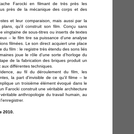
ttache Farocki en filmant de très près les
us près de la mécanique des corps et des
estes et leur comparaison, mais aussi par la
lans, qu'il construit son film. Conçu sans
 vingtaine de sous-titres ou inserts de textes
 lieux – le film tire sa puissance d’une analyse
ions filmées. Le son direct acquiert une place
 du film : le registre très étendu des sons liés
maines joue le rôle d’une sorte d’horloge du
tape de la fabrication des briques produit un
t aux différentes techniques.
idence, au fil du déroulement du film, les
es, la part d'invisible de ce qu'il filme – le
mplique un troisième élément évoqué dans le
n Farocki construit une véritable architecture
véritable anthropologie du travail humain, au
'enregistrer.
e 2010.