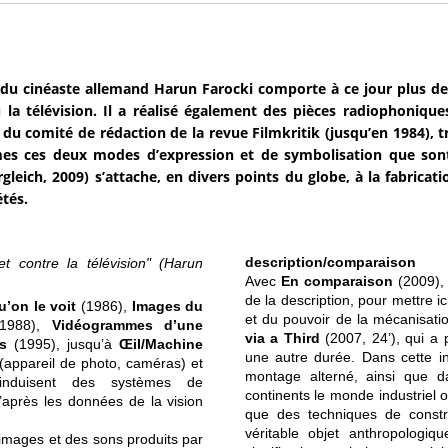
du cinéaste allemand Harun Farocki comporte à ce jour plus de
 la télévision. Il a réalisé également des pièces radiophoniques,
u comité de rédaction de la revue Filmkritik (jusqu’en 1984), t
s ces deux modes d’expression et de symbolisation que sont 
gleich, 2009) s’attache, en divers points du globe, à la fabric
étés.
description/comparaison
t contre la télévision" (Harun
Avec
En comparaison
(2009), 
de la description, pour mettre i
u’on le voit
(1986),
Images du
et du pouvoir de la mécanisation.
1988),
Vidéogrammes d’une
via a Third
(2007, 24’), qui a 
s
(1995), jusqu’à
Œil/Machine
une autre durée. Dans cette in
(appareil de photo, caméras) et
montage alterné, ainsi que da
induisent des systèmes de
continents le monde industriel o
 (d’après les données de la vision
que des techniques de constru
véritable objet anthropolog
s images et des sons produits par