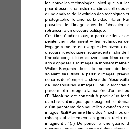
les nouvelles technologies, ainsi que sur le
pour dresser une histoire audiovisuelle des s
d’une analyse de l’évolution des techniques e
photographie, le cinéma, la vidéo, Harun Far
pouvoirs de l’image dans la fabrication d
retranscrire un discours politique.
Ces films étudient tous, à partir de lieux soc
pénitencier notamment – les techniques de 
Engagé à mettre en exergue des niveaux de 
discours idéologiques sous-jacents, afin de l
Farocki conçoit bien souvent ses films comm
afin d’opposer aux images le moment même 
Walter Benjamin définit le moment de leur 
souvent ses films à partir d’images préexi
sonores de réemploi, archives de télésurveill
de “vocabulaires d’images “ ou “d’archives d
parcourt et interroge à la manière d’un arché
Œil/Machine
est construit à partir d’un fo
d’archives d’images qui désignent le domain
qu’un panorama des nouvelles avancées des
images.
Œil/Machine
filme des “machines dite
robots) qui alimentent les grands récits q
imaginent : ”(..) De penser à une guerre
guerres sans soldats, comme à des usines san