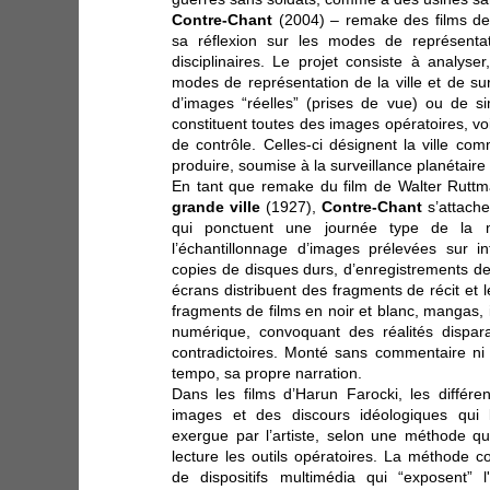
Contre-Chant
(2004) – remake des films de v
sa réflexion sur les modes de représentat
disciplinaires. Le projet consiste à analyser
modes de représentation de la ville et de surve
d’images “réelles” (prises de vue) ou de sim
constituent toutes des images opératoires, vo
de contrôle. Celles-ci désignent la ville c
produire, soumise à la surveillance planétaire
En tant que remake du film de Walter Rutt
grande ville
(1927),
Contre-Chant
s’attache
qui ponctuent une journée type de la mét
l’échantillonnage d’images prélevées sur i
copies de disques durs, d’enregistrements d
écrans distribuent des fragments de récit et 
fragments de films en noir et blanc, mangas,
numérique, convoquant des réalités dispara
contradictoires. Monté sans commentaire ni 
tempo, sa propre narration.
Dans les films d’Harun Farocki, les différen
images et des discours idéologiques qui 
exergue par l’artiste, selon une méthode qui
lecture les outils opératoires. La méthode co
de dispositifs multimédia qui “exposent” 