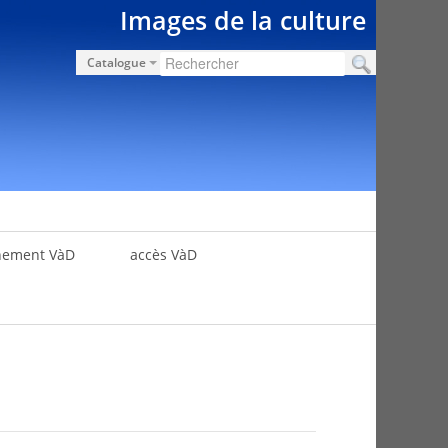
Images de la culture
Catalogue
nement VàD
accès VàD