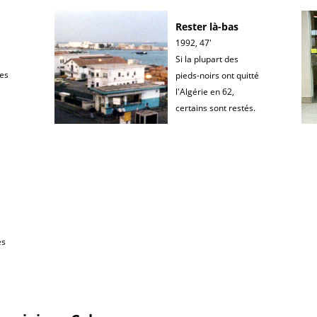
Rester là-bas
1992, 47'
Si la plupart des
es
pieds-noirs ont quitté
l'Algérie en 62,
certains sont restés.
ès