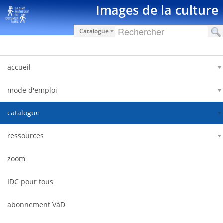
Saut au contenu
Images de la culture
Catalogue
accueil
mode d'emploi
catalogue
ressources
zoom
IDC pour tous
abonnement VàD