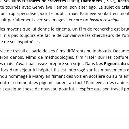
de ses films
Histoires de crevettes
(1960),
Diatomées
(1967),
Acera
été tournés avec Geneviève Hamon, son alter ego. Le sujet de
Cri
était trop spécialisé pour le public, mais Painlevé voulait en mo
lait parfaitement avec ses images : encore un
hasard cosmique
!
des moyens que lui donne le cinéma. Un film de recherche est brut
Il n'a pas toujours été facile de convainvre les chercheurs de l'u
nte de ses hypothèses.
a vie de travail et parle de ses films différents ou inaboutis. Docu
on danois. Films de méthodologies, film "raté" sur les coiffures a
tes mais n'avait pas assez préparé son sujet. Dans
Les Pigeons du 
ors d'un séjour à l'hôpital, il s'est interrogé sur les mouvements
endu hommage à Marey en filmant des vols en accéléré ou au ralent
ontrer comment les pigeons jouent au foot ! Painlevé a des cahiers
vait quelque chose de nouveau pour lui. Il espère que son travail p