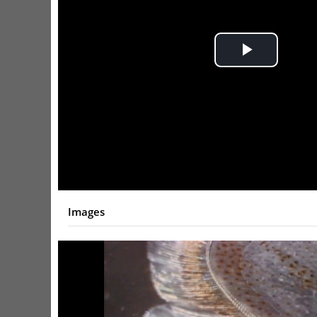
Play
Video
Images