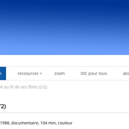
e
ressources
zoom
IDC pour tous
ab
é au fil de ses films (2/2)
/2)
1988, documentaire, 104 min, couleur