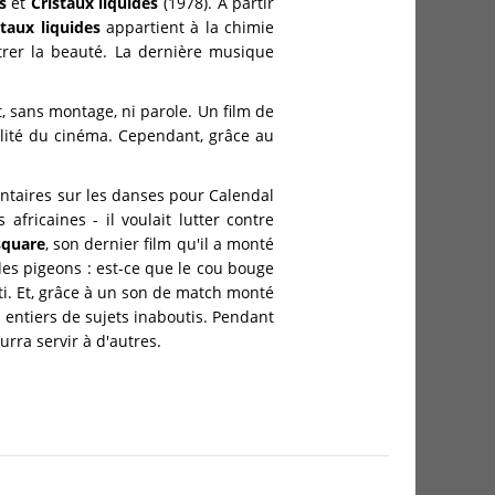
s
et
Cristaux liquides
(1978). A partir
staux liquides
appartient à la chimie
ntrer la beauté. La dernière musique
, sans montage, ni parole. Un film de
tilité du cinéma. Cependant, grâce au
mentaires sur les danses pour Calendal
fricaines - il voulait lutter contre
square
, son dernier film qu'il a monté
 des pigeons : est-ce que le cou bouge
i. Et, grâce à un son de match monté
 entiers de sujets inaboutis. Pendant
ourra servir à d'autres.