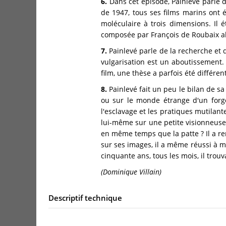
6.
Dans cet épisode, Painlevé parle 
de 1947, tous ses films marins ont 
moléculaire à trois dimensions. Il 
composée par François de Roubaix al
7.
Painlevé parle de la recherche et 
vulgarisation est un aboutissement. 
film, une thèse a parfois été différe
8.
Painlevé fait un peu le bilan de s
ou sur le monde étrange d'un forger
l'esclavage et les pratiques mutilan
lui-même sur une petite visionneuse l
en même temps que la patte ? Il a r
sur ses images, il a même réussi à m
cinquante ans, tous les mois, il trou
(Dominique Villain)
Descriptif technique