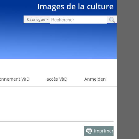
Images de la culture
Catalogue
onnement VàD
accès VàD
Anmelden
Imprimer