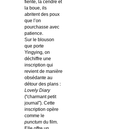
fiente, la cendre et
la boue, ils
abritent des poux
que l’on
pourchasse avec
patience.
Sur le blouson
que porte
Yingying, on
déchiffre une
inscription qui
revient de manière
obsédante au
détour des plans :
Lovely Diary
(“charmant petit
journal”). Cette
inscription opère
comme le
punctum
du film.
Elle offre un