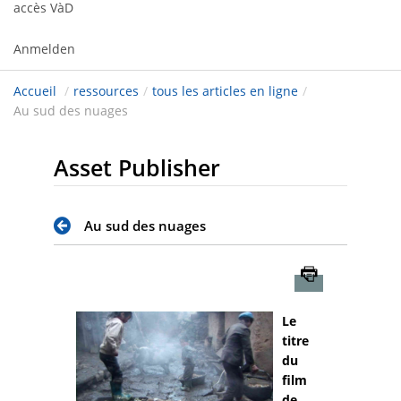
accès VàD
Anmelden
Accueil
/
ressources
/
tous les articles en ligne
/
Au sud des nuages
Asset Publisher
Au sud des nuages
Imprimer
Le
titre
du
film
de