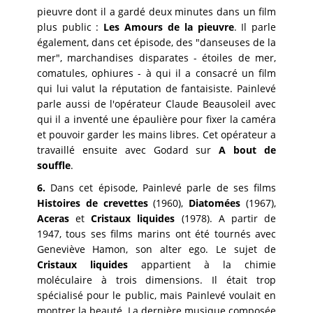
pieuvre dont il a gardé deux minutes dans un film
plus public :
Les Amours de la pieuvre
. Il parle
également, dans cet épisode, des "danseuses de la
mer", marchandises disparates - étoiles de mer,
comatules, ophiures - à qui il a consacré un film
qui lui valut la réputation de fantaisiste. Painlevé
parle aussi de l'opérateur Claude Beausoleil avec
qui il a inventé une épaulière pour fixer la caméra
et pouvoir garder les mains libres. Cet opérateur a
travaillé ensuite avec Godard sur
A bout de
souffle
.
6.
Dans cet épisode, Painlevé parle de ses films
Histoires de crevettes
(1960),
Diatomées
(1967),
Aceras
et
Cristaux liquides
(1978). A partir de
1947, tous ses films marins ont été tournés avec
Geneviève Hamon, son alter ego. Le sujet de
Cristaux liquides
appartient à la chimie
moléculaire à trois dimensions. Il était trop
spécialisé pour le public, mais Painlevé voulait en
montrer la beauté. La dernière musique composée