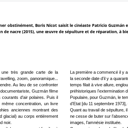
mer obstinément, Boris Nicot saisit le cinéaste Patricio Guzmán 
n de nacre (2015), une œuvre de sépulture et de réparation, à bi
 une très grande carte de la
La première a commencé il y a 
ravelling, zoom, panoramique...
la seconde date d'il y a quarant
endre. Au lieu de se confronter
temps filait à vive allure, eng
n documentariste, Guzmán filme
préhistoriques l'extermination d
 courants d’air polaires. Puis il
Populaire, pour Guzmán, le tem
a même concentration, un livre
d'Etat [du 11 septembre 1973], 
phies anciennes montrant des
Quant au travail de sépulture, i
d glacial) au corps entièrement
ne cesse de buter sur l’absenc
d noir.
images, l’amnésie instituée.