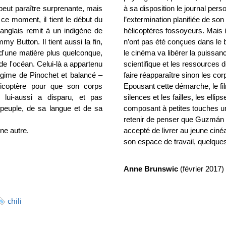
eut paraître surprenante, mais
à sa disposition le journal per
ce moment, il tient le début du
l’extermination planifiée de son
 anglais remit à un indigène de
hélicoptères fossoyeurs. Mais i
y Button. Il tient aussi la fin,
n’ont pas été conçues dans le b
 d'une matière plus quelconque,
le cinéma va libérer la puissanc
 de l'océan. Celui-là a appartenu
scientifique et les ressources de
régime de Pinochet et balancé –
faire réapparaître sinon les c
licoptère pour que son corps
Epousant cette démarche, le fil
 lui-aussi a disparu, et pas
silences et les failles, les elli
n peuple, de sa langue et de sa
composant à petites touches un
retenir de penser que Guzmán tr
une autre.
accepté de livrer au jeune ciné
son espace de travail, quelques
Anne Brunswic
(février 2017)
chili