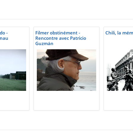
o -
Filmer obstinément -
Chili, la mé
enau
Rencontre avec Patricio
Guzmán