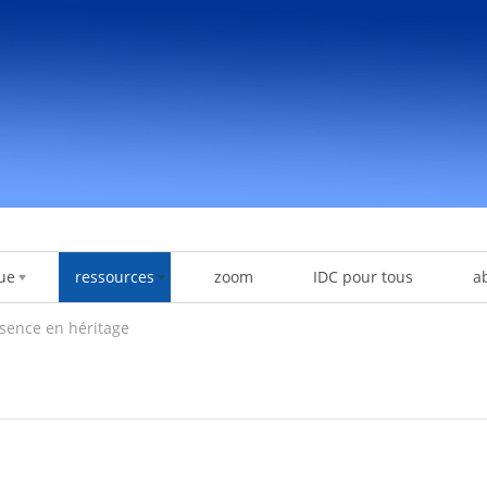
ue
ressources
zoom
IDC pour tous
a
sence en héritage