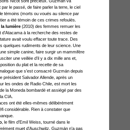
 Boris Nicot sont précieux. Guzmán va
par le passé, de faire parler la terre, le ciel
t de témoins (morts ou voués au silence par
entier a été témoin de ces crimes refoulés.
 la lumière
(2010) des femmes remuer les
rt d’Atacama à la recherche des restes de
tature avait voulu effacer toute trace. Des
is quelques rudiments de leur science. Une
’une simple canine, faire surgir un mammifère
sciter une veillée d’il y a dix mille ans et,
sition du plat et la recette de sa
l analogue que s’est consacré Guzmán depuis
le président Salvador Allende, après un
ur les ondes de Radio Chile, est mort les
s de la Moneda bombardé et assiégé par des
la CIA.
traces ont été elles-mêmes délibérément
fi considérable. Rien à constater que
 manque.
o
, le film d’Emil Weiss, tourné dans le
pérément muet d’Auschwitz. Guzmán n’a pas