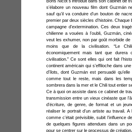
Boris Nicot s'introduit dans son cabinet de t
s'élabore un nouveau film dont Guzmán ne
sauf qu'il va conduire d'un bouton de nacr
premier par deux siècles d'histoire. Chaque bo
campagne d'extermination. Ces deux tragé
chilienne a vouées à l'oubli, Guzmán, cin
veut les exhumer, non par goût morbide de l
moins que de la civilisation. “Le Chili
économiquement mais tant que durera
civilisation.” Ce sont elles qui ont fait l'his
continent américain qui s'effiloche dans une 
d'îlots, dont Guzmán est persuadé qu’elle 
comme tout le reste, mais dans les temps
sombrera dans la mer et le Chili tout entier s
Ce à quoi on assiste dans ce cabinet de trav
transmission entre un vieux cinéaste que l'â
d'écriture, de genre, de format et un jeu
réaliser le portrait d'un artiste au travail. A
comme c'était prévisible, subit l'influence 
de quelques figures attendues dans un port
pour se centrer sur le processus de création, 