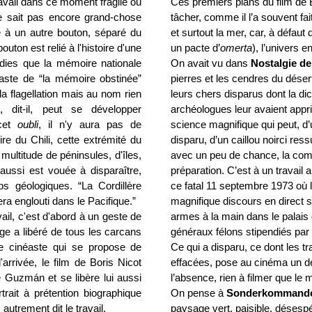
ravail dans ce moment fragile où
Ces premiers plans du film de
 sait pas encore grand-chose
tâcher, comme il l’a souvent fait 
e à un autre bouton, séparé du
et surtout la mer, car, à défau
uton est relié à l'histoire d'une
un pacte d’
omerta
), l’univers 
dies que la mémoire nationale
On avait vu dans
Nostalgie de
éaste de “la mémoire obstinée”
pierres et les cendres du dése
a flagellation mais au nom rien
leurs chers disparus dont la dic
, dit-il, peut se développer
archéologues leur avaient appr
 cet
oubli
, il n'y aura pas de
science magnifique qui peut, d
toire du Chili, cette extrémité du
disparu, d’un caillou noirci ressu
multitude de péninsules, d'îles,
avec un peu de chance, la compo
aussi est vouée à disparaître,
préparation. C’est à un travai
 géologiques. “La Cordillère
ce fatal 11 septembre 1973 où 
era englouti dans le Pacifique.”
magnifique discours en direct s
ail, c'est d'abord à un geste de
armes à la main dans le palai
ge a libéré de tous les carcans
généraux félons stipendiés par 
ne cinéaste qui se propose de
Ce qui a disparu, ce dont les 
 l'arrivée, le film de Boris Nicot
effacées, pose au cinéma un dé
de Guzmán et se libère lui aussi
l’absence, rien à filmer que le
rait à prétention biographique
On pense à
Sonderkommand
autrement dit le travail.
paysage vert, paisible, déses