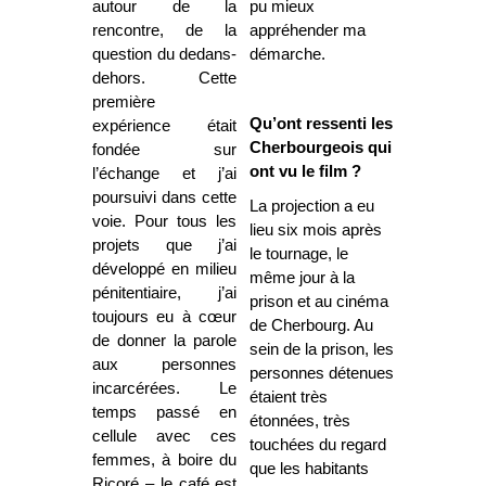
autour de la
pu mieux
rencontre, de la
appréhender ma
question du dedans-
démarche.
dehors. Cette
première
Qu’ont ressenti les
expérience était
Cherbourgeois qui
fondée sur
ont vu le film ?
l’échange et j’ai
poursuivi dans cette
La projection a eu
voie. Pour tous les
lieu six mois après
projets que j’ai
le tournage, le
développé en milieu
même jour à la
pénitentiaire, j’ai
prison et au cinéma
toujours eu à cœur
de Cherbourg. Au
de donner la parole
sein de la prison, les
aux personnes
personnes détenues
incarcérées. Le
étaient très
temps passé en
étonnées, très
cellule avec ces
touchées du regard
femmes, à boire du
que les habitants
Ricoré – le café est