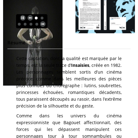
Résumé
Cette captation, dont la qualité est marquée par le
temps, est la seule trace d’
Insaisies
, créée en 1982.
Les personnages semblent sortis d’un cinéma
précoce, comme dans les meilleures des pièces
plus connues du chorégraphe : lutins, soubrettes,
princesses échouées, romantiques décadents,
tous paraissent découpés au rasoir, dans l’extrême
précision de la silhouette et du geste.
Comme dans les univers du cinéma
expressionniste que Bagouet affectionnait, des
forces qui les dépassent manipulent ces
personnages tour à tour somnambules ou