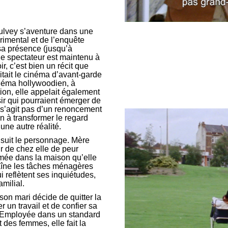
Mulvey s’aventure dans une
érimental et de l’enquête
 sa présence (jusqu’à
i le spectateur est maintenu à
ir, c’est bien un récit que
itait le cinéma d’avant-garde
cinéma hollywoodien, à
tion, elle appelait également
sir qui pourraient émerger de
e s’agit pas d’un renoncement
on à transformer le regard
une autre réalité.
suit le personnage. Mère
tir de chez elle de peur
rmée dans la maison qu’elle
îne les tâches ménagères
reflètent ses inquiétudes,
amilial.
on mari décide de quitter la
r un travail et de confier sa
. Employée dans un standard
 des femmes, elle fait la