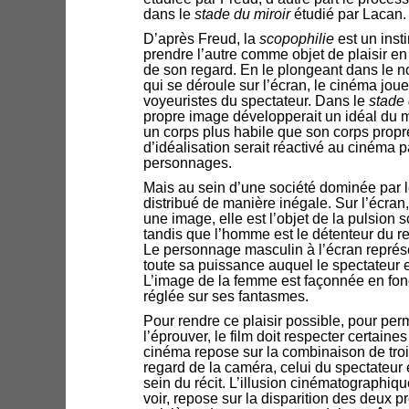
dans le
stade du miroir
étudié par Lacan.
D’après Freud, la
scopophilie
est un inst
prendre l’autre comme objet de plaisir en 
de son regard. En le plongeant dans le noi
qui se déroule sur l’écran, le cinéma jou
voyeuristes du spectateur. Dans le
stade 
propre image développerait un idéal du moi
un corps plus habile que son corps pro
d’idéalisation serait réactivé au cinéma pa
personnages.
Mais au sein d’une société dominée par l
distribué de manière inégale. Sur l’écra
une image, elle est l’objet de la pulsion 
tandis que l’homme est le détenteur du reg
Le personnage masculin à l’écran représe
toute sa puissance auquel le spectateur e
L’image de la femme est façonnée en fonc
réglée sur ses fantasmes.
Pour rendre ce plaisir possible, pour per
l’éprouver, le film doit respecter certaine
cinéma repose sur la combinaison de trois
regard de la caméra, celui du spectateur
sein du récit. L’illusion cinématographiqu
voir, repose sur la disparition des deux p