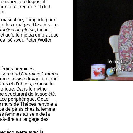
conscient du dispositif
ent qu’il regarde, il doit
lm.
 masculine, il importe pour
tre les rouages. Dès lors, ce
ruction du plaisir
, tâche
t qu’elle mettra en pratique
éalisé avec Peter Wollen
 mêmes prémices
asure and Narrative Cinema
.
même, assise devant un fond
vres et d’objets, expose le
héorique. Dans le mythe
 structurant de la société,
ace périphérique. Cette
s murs de Thèbes renvoie à
ence de pénis chez la femme,
des femmes au sein de la
st-à-dire au langage des
 redécouverte avec la