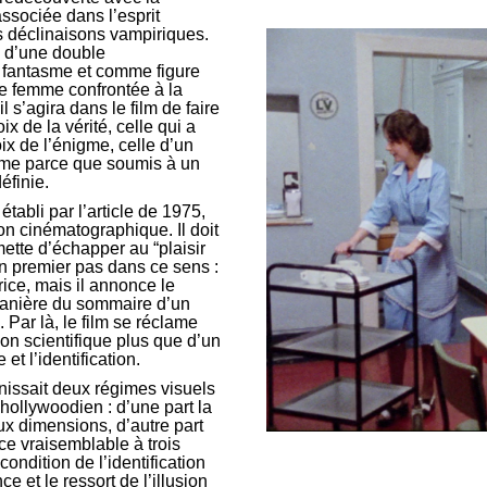
ssociée dans l’esprit
s déclinaisons vampiriques.
e d’une double
 fantasme et comme figure
une femme confrontée à la
 s’agira dans le film de faire
x de la vérité, celle qui a
ix de l’énigme, celle d’un
même parce que soumis à un
éfinie.
tabli par l’article de 1975,
ion cinématographique. Il doit
mette d’échapper au “plaisir
n premier pas dans ce sens :
rice, mais il annonce le
anière du sommaire d’un
. Par là, le film se réclame
on scientifique plus que d’un
et l’identification.
nissait deux régimes visuels
hollywoodien : d’une part la
x dimensions, d’autre part
e vraisemblable à trois
ondition de l’identification
 et le ressort de l’illusion