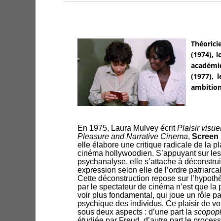
Théorici
(1974), l
académiq
(1977), 
ambition
En 1975, Laura Mulvey écrit
Plaisir visue
Pleasure and Narrative Cinema
,
Screen
elle élabore une critique radicale de la 
cinéma hollywoodien. S’appuyant sur les
psychanalyse, elle s’attache à déconstru
expression selon elle de l’ordre patriarca
Cette déconstruction repose sur l’hypothè
par le spectateur de cinéma n’est que la 
voir plus fondamental, qui joue un rôle pa
psychique des individus. Ce plaisir de vo
sous deux aspects : d’une part la
scopoph
étudiée par Freud, d’autre part le process