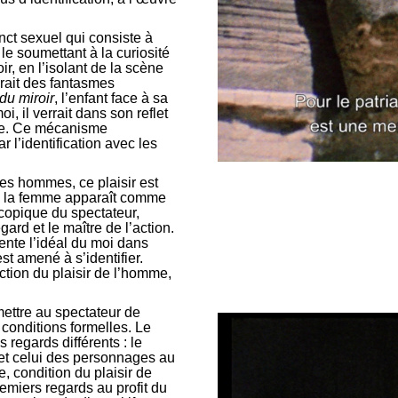
inct sexuel qui consiste à
le soumettant à la curiosité
r, en l’isolant de la scène
erait des fantasmes
du miroir
, l’enfant face à sa
, il verrait dans son reflet
pre. Ce mécanisme
r l’identification avec les
es hommes, ce plaisir est
n, la femme apparaît comme
scopique du spectateur,
ard et le maître de l’action.
nte l’idéal du moi dans
st amené à s’identifier.
tion du plaisir de l’homme,
mettre au spectateur de
s conditions formelles. Le
 regards différents : le
 et celui des personnages au
e, condition du plaisir de
remiers regards au profit du