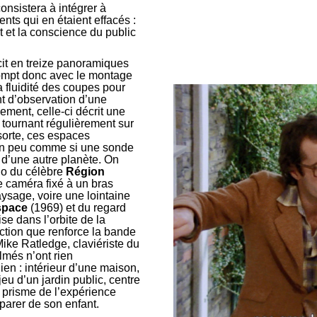
onsistera à intégrer à
nts qui en étaient effacés :
t et la conscience du public
it en treize panoramiques
rompt donc avec le montage
a fluidité des coupes pour
nt d’observation d’une
ement, celle-ci décrit une
 tournant régulièrement sur
sorte, ces espaces
 un peu comme si une sonde
e d’une autre planète. On
cho du célèbre
Région
 caméra fixé à un bras
ysage, voire une lointaine
espace
(1969) et du regard
se dans l’orbite de la
ction que renforce la bande
ike Ratledge, claviériste du
lmés n’ont rien
ien : intérieur d’une maison,
jeu d’un jardin public, centre
u prisme de l’expérience
parer de son enfant.