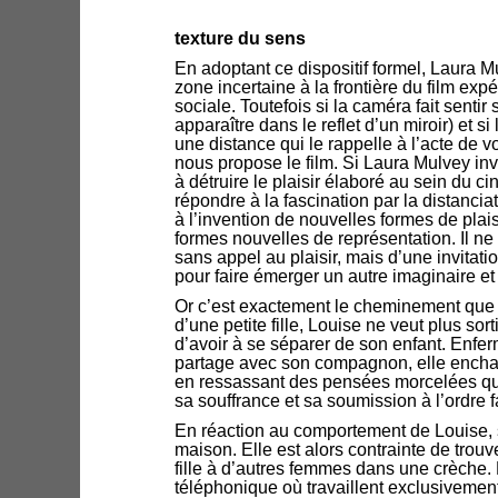
texture du sens
En adoptant ce dispositif formel, Laura 
zone incertaine à la frontière du film exp
sociale. Toutefois si la caméra fait sentir
apparaître dans le reflet d’un miroir) et s
une distance qui le rappelle à l’acte de vo
nous propose le film. Si Laura Mulvey inv
à détruire le plaisir élaboré au sein du 
répondre à la fascination par la distancia
à l’invention de nouvelles formes de plai
formes nouvelles de représentation. Il n
sans appel au plaisir, mais d’une invitati
pour faire émerger un autre imaginaire et 
Or c’est exactement le cheminement que 
d’une petite fille, Louise ne veut plus sor
d’avoir à se séparer de son enfant. Enfe
partage avec son compagnon, elle encha
en ressassant des pensées morcelées qui 
sa souffrance et sa soumission à l’ordre f
En réaction au comportement de Louise, s
maison. Elle est alors contrainte de trouve
fille à d’autres femmes dans une crèche
téléphonique où travaillent exclusivement