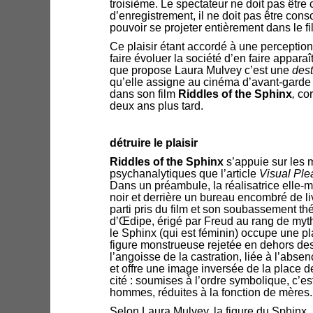
troisième. Le spectateur ne doit pas être 
d’enregistrement, il ne doit pas être consci
pouvoir se projeter entièrement dans le fi
Ce plaisir étant accordé à une perception
faire évoluer la société d’en faire apparaî
que propose Laura Mulvey c’est une
dest
qu’elle assigne au cinéma d’avant-garde e
dans son film
Riddles of the Sphinx
,
cor
deux ans plus tard.
détruire le plaisir
Riddles of the Sphinx
s’appuie sur les
psychanalytiques que l’article
Visual Ple
Dans un préambule, la réalisatrice elle-
noir et derrière un bureau encombré de li
parti pris du film et son soubassement t
d’Œdipe, érigé par Freud au rang de mythe
le Sphinx (qui est féminin) occupe une pl
figure monstrueuse rejetée en dehors de
l’angoisse de la castration, liée à l’abs
et offre une image inversée de la place 
cité : soumises à l’ordre symbolique, c’e
hommes, réduites à la fonction de mères.
Selon Laura Mulvey, la figure du Sphinx,