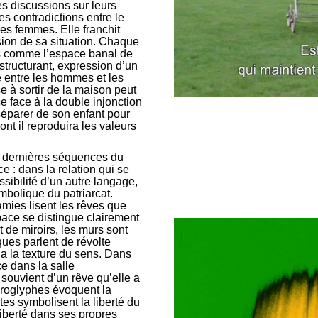
s discussions sur leurs
es contradictions entre le
des femmes. Elle franchit
ion de sa situation. Chaque
us comme l’espace banal de
tructurant, expression d’un
té entre les hommes et les
 à sortir de la maison peut
face à la double injonction
séparer de son enfant pour
ont il reproduira les valeurs
x dernières séquences du
e : dans la relation qui se
sibilité d’un autre langage,
mbolique du patriarcat.
ies lisent les rêves que
ace se distingue clairement
et de miroirs, les murs sont
ues parlent de révolte
 a la texture du sens. Dans
e dans la salle
souvient d’un rêve qu’elle a
iéroglyphes évoquent la
tes symbolisent la liberté du
liberté dans ses propres