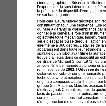
cinématographique. Briser cette illusion c
l’expérience du spectateur les deux éléme
la présence du dispositif d’enregistremen
se sachant regarder.
Pour cela, Laura Mulvey découpe son réc
constituant chacun une séquence. Elle 
qui vise à garantir la vraisemblance par l
donner à la caméra le rôle d’un instrume
objectivité toute mécanique. Imperturbabl
série d’espaces où se déroule l’action en
elle-même à 360 degrés. Détaillés de la 
apparaissent dans toute leur étrangeté,
spatiale ou un robot avait filmé la surfac
trouve d’ailleurs dans ce dispositif un é
centrale
de Michael Snow (1971), où une
articulé filme de manière autonome un pa
réminiscence de
2001, l’Odyssée de l’
distancié de Kubrick sur une humanité pri
technique. Une atmosphère de science-fi
originale composée au synthétiseur par M
groupe Soft Machine. Mais les espaces fi
d’extravagant. Ce sont les lieux du quotid
lacis de passerelles et de routes, aire de 
commercial, qu’il nous faut considérer a
d’une jeune femme qui ne veut pas se sé