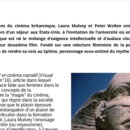
ens du cinéma britannique, Laura Mulvey et Peter Wollen ont 
ors d’un séjour aux États-Unis, à l’invitation de l’université où 
ue est né le mélange d’exigence intellectuelle et d’audace visu
leur deuxième film. Fondé sur une relecture féministe de la p
 de rendre sa voix au Sphinx, personnage sous-estimé du mythe
l et cinéma narratif
(
Visual
n°16), article dans lequel
place faite aux femmes dans le
 concepts de la
ire la “magie” du cinéma,
l qui règne dans la société.
se que le plaisir éprouvé
prolongation d’un plaisir de
rticulier dans la formation
ir, Laura Mulvey l’envisage
ilie
(ou voyeurisme),
us d’identification, à l’œuvre