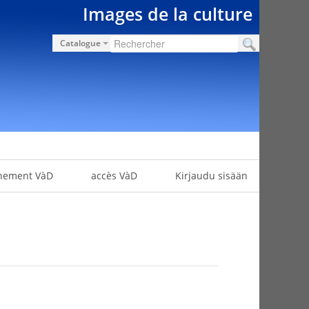
Images de la culture
Catalogue
nement VàD
accès VàD
Kirjaudu sisään