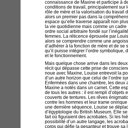
connaissance de Maxine et participe à de
conditions de travail, principalement sur l
rôle de mère et la valorisation du travail 
alors un premier pas dans la compréhens
espace qu’elle traverse apparaît non pl
la vie quotidienne mais comme un cadre s
ordre social arbitraire fondé sur l’inégali
femmes. La réticence éprouvée par Louise
alors se comprendre comme une angoisse 
d’adhérer à la fonction de mère et de se 
qu’il puisse intégrer l’ordre symbolique, d
et le fonctionnement.
Mais quelque chose arrive dans les deu
récit qui dépasse cette prise de conscienc
noue avec Maxine, Louise entrevoit la pos
d’un autre horizon que celui de l’ordre sy
Enfermées dans une chambre, les deux am
Maxine a notés dans un carnet. Cette esp
de tous les autres : il est rempli d’objets 
couverts de tentures. Les rêves énigmatiq
contre les hommes et leur trame onirique
une dernière séquence, Louise se déplac
d’égyptologie du British Museum. Elle se 
fait où figuraient des acrobates. Si les h
possibilité d’un autre langage, les acroba
corps qui défie la pesanteur et trouve sa 