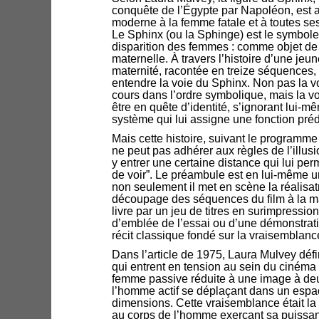
conquête de l’Égypte par Napoléon, est a
moderne à la femme fatale et à toutes se
Le Sphinx (ou la Sphinge) est le symbol
disparition des femmes : comme objet de
maternelle. À travers l’histoire d’une je
maternité, racontée en treize séquences, il
entendre la voie du Sphinx. Non pas la voi
cours dans l’ordre symbolique, mais la vo
être en quête d’identité, s’ignorant lui-
système qui lui assigne une fonction préd
Mais cette histoire, suivant le programme é
ne peut pas adhérer aux règles de l’illus
y entrer une certaine distance qui lui per
de voir”. Le préambule est en lui-même u
non seulement il met en scène la réalisat
découpage des séquences du film à la m
livre par un jeu de titres en surimpression
d’emblée de l’essai ou d’une démonstrati
récit classique fondé sur la vraisemblance 
Dans l’article de 1975, Laura Mulvey défi
qui entrent en tension au sein du cinéma 
femme passive réduite à une image à deu
l’homme actif se déplaçant dans un espac
dimensions. Cette vraisemblance était la c
au corps de l’homme exerçant sa puissance