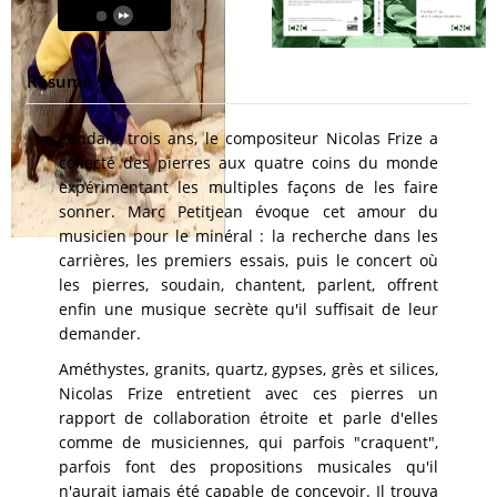
Résumé
Pendant trois ans, le compositeur Nicolas Frize a
collecté des pierres aux quatre coins du monde
expérimentant les multiples façons de les faire
sonner. Marc Petitjean évoque cet amour du
musicien pour le minéral : la recherche dans les
carrières, les premiers essais, puis le concert où
les pierres, soudain, chantent, parlent, offrent
enfin une musique secrète qu'il suffisait de leur
demander.
Améthystes, granits, quartz, gypses, grès et silices,
Nicolas Frize entretient avec ces pierres un
rapport de collaboration étroite et parle d'elles
comme de musiciennes, qui parfois "craquent",
parfois font des propositions musicales qu'il
n'aurait jamais été capable de concevoir. Il trouva