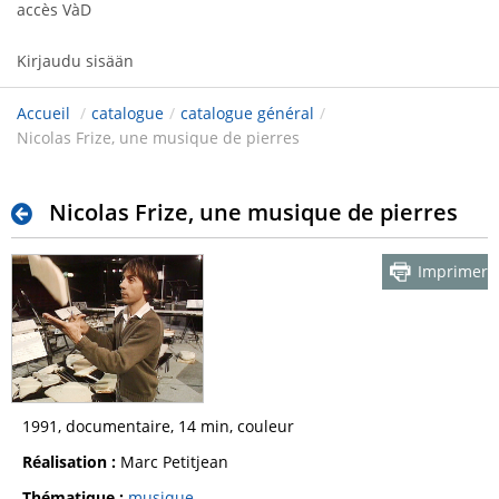
accès VàD
Kirjaudu sisään
Accueil
/
catalogue
/
catalogue général
/
Nicolas Frize, une musique de pierres
Nicolas Frize, une musique de pierres
Imprimer
1991, documentaire, 14 min, couleur
Réalisation :
Marc Petitjean
Thématique :
musique