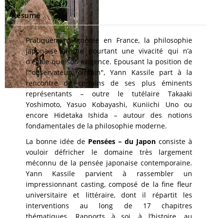
Résumé
Pratiquement ignorée en France, la philosophie
japonaise affiche pourtant une vivacité qui n’a
d'égale que son exigence. Epousant la position de
l’"observateur lointain", Yann Kassile part à la
rencontre de certains de ses plus éminents
représentants – outre le tutélaire Takaaki
Yoshimoto, Yasuo Kobayashi, Kuniichi Uno ou
encore Hidetaka Ishida – autour des notions
fondamentales de la philosophie moderne.
La bonne idée de
Pensées – du Japon
consiste à
vouloir défricher le domaine très largement
méconnu de la pensée japonaise contemporaine.
Yann Kassile parvient à rassembler un
impressionnant casting, composé de la fine fleur
universitaire et littéraire, dont il répartit les
interventions au long de 17 chapitres
thématiques. Rapports à soi, à l’histoire, au