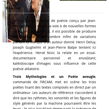
Résumé
Le logiciel générateur de poésie conçu par Jean-
Pierre Balpe a ouvert la voie à de nouvelles formes
littéraires. Aujourd’hui, il est possible de produire
par ordinateur un nombre infini de variations
portant la marque d’un auteur donné. Henri Deluy,
Joseph Guglielmi et Jean-Pierre Balpe tentent ici
l’expérience. Hervé Nisic la relate en un essai-
documentaire personnel et envoûtant,
kaléidoscope d’images sous influence de cette
poésie aléatoire.
Trois Mythologies et un Poète aveugle
,
commande de l’IRCAM, met en scène les trois
poètes lisant des textes composés en direct par un
ordinateur. Les auteurs de référence s’accordent à
dire que les rythmes, les sonorités et les figures de
style générés par la machine pourraient être les
leurs ; le plus troublant demeurant la présence de