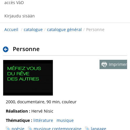
accès VàD
Kirjaudu sisään
Accueil
/
catalogue
/
catalogue général
/
Personne
Personne
Imprimer
2000, documentaire, 90 min, couleur
Réalisation :
Hervé Nisic
Thématique :
littérature
musique
poésie
musique contemporaine
langage