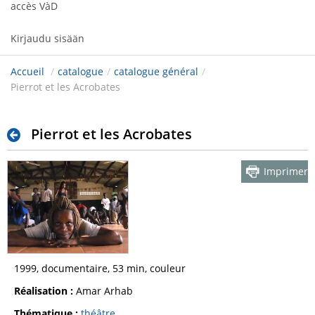
accès VàD
Kirjaudu sisään
Accueil
/
catalogue
/
catalogue général
/
Pierrot et les Acrobates
Pierrot et les Acrobates
Imprimer
1999, documentaire, 53 min, couleur
Réalisation :
Amar Arhab
Thématique :
théâtre