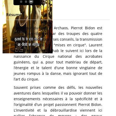
Résumé
Fondateur du cirque Archaos, Pierrot Bidon est
mis à contribution par des troupes des quatre
coins du monde, pour ses conseils, la transmission
de son savoir ou ses "mises en cirque". Laurent
Chevallier et Amar Arhab le suivent ici lors de la
naissance du Cirque national des acrobates
guinéens, qui a, pour tout matériau de départ,
l’énergie et le talent d'une bonne vingtaine de
jeunes rompus à la danse, mais ignorant tout de
l’art du cirque.
Souvent prises comme des défis, les nouvelles
aventures dans lesquelles il va pouvoir donner les
enseignements nécessaires à la spécificité et à
l’originalité d'un projet passionnent Pierrot Bidon.
L’inventivité et la débrouillardise viennent ici
pallier l’absence de moyens : des pneus