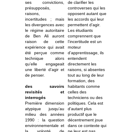
ses convictions,
de clarifier les
présupposés,
controverses qui les
raisons,
opposent autant que
incertitudes ; mais
les accords qui leur
les divergences avec
permettent d’agir.
le régime autoritaire
Les étudiants
de Ben Ali auront
comprennent que
raison de cette
l’incertitude est un
expérience qui avait
moteur
été perçue comme
d’apprentissage, ils
technique alors
entendent
qu’elle engageait
directement les
une liberté d’agir et
raisons, si absentes
de penser.
tout au long de leur
formation, des
des savoirs
habitants comme
revisités et
celles des
interrogés
techniciens ou des
Première dimension
politiques. Cela est
atypique jusqu’au
d’autant plus
milieu des années
productif que le
1990 : la question
décentrement joue
environnementale et
dans ce contexte qui
la volonté de
ne leur est pas