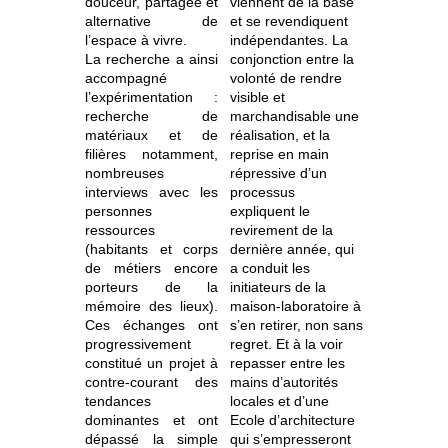
douceur, partagée et
viennent de la base
alternative de
et se revendiquent
l’espace à vivre.
indépendantes. La
La recherche a ainsi
conjonction entre la
accompagné
volonté de rendre
l’expérimentation :
visible et
recherche de
marchandisable une
matériaux et de
réalisation, et la
filières notamment,
reprise en main
nombreuses
répressive d’un
interviews avec les
processus
personnes
expliquent le
ressources
revirement de la
(habitants et corps
dernière année, qui
de métiers encore
a conduit les
porteurs de la
initiateurs de la
mémoire des lieux).
maison-laboratoire à
Ces échanges ont
s’en retirer, non sans
progressivement
regret. Et à la voir
constitué un projet à
repasser entre les
contre-courant des
mains d’autorités
tendances
locales et d’une
dominantes et ont
Ecole d’architecture
dépassé la simple
qui s’empresseront