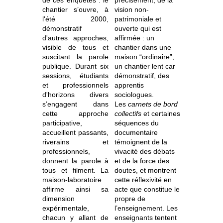
de ces enquêtes : le
précisément, de la
chantier s’ouvre, à
vision non-
l'été 2000,
patrimoniale et
démonstratif
ouverte qui est
d'autres approches,
affirmée : un
visible de tous et
chantier dans une
suscitant la parole
maison “ordinaire”,
publique. Durant six
un chantier lent car
sessions, étudiants
démonstratif, des
et professionnels
apprentis
d'horizons divers
sociologues.
s’engagent dans
Les
carnets de bord
cette approche
collectifs
et certaines
participative,
séquences du
accueillent passants,
documentaire
riverains et
témoignent de la
professionnels,
vivacité des débats
donnent la parole à
et de la force des
tous et filment. La
doutes, et montrent
maison-laboratoire
cette réflexivité en
affirme ainsi sa
acte que constitue le
dimension
propre de
expérimentale,
l’enseignement. Les
chacun y allant de
enseignants tentent