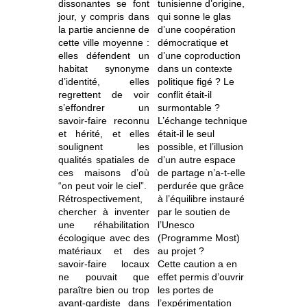
dissonantes se font
tunisienne d’origine,
jour, y compris dans
qui sonne le glas
la partie ancienne de
d’une coopération
cette ville moyenne :
démocratique et
elles défendent un
d’une coproduction
habitat synonyme
dans un contexte
d’identité, elles
politique figé ? Le
regrettent de voir
conflit était-il
s’effondrer un
surmontable ?
savoir-faire reconnu
L’échange technique
et hérité, et elles
était-il le seul
soulignent les
possible, et l’illusion
qualités spatiales de
d’un autre espace
ces maisons d’où
de partage n’a-t-elle
“on peut voir le ciel”.
perdurée que grâce
Rétrospectivement,
à l’équilibre instauré
chercher à inventer
par le soutien de
une réhabilitation
l’Unesco
écologique avec des
(Programme Most)
matériaux et des
au projet ?
savoir-faire locaux
Cette caution a en
ne pouvait que
effet permis d’ouvrir
paraître bien ou trop
les portes de
avant-gardiste dans
l’expérimentation