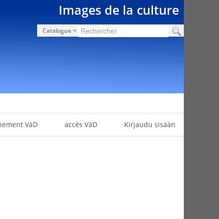
Images de la culture
Catalogue
nement VàD
accès VàD
Kirjaudu sisään