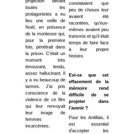
projection devant
constataient que
toutes les
peu de choses leur
protagonistes a eu
avaient été
lieu une veille de
racontées, qu’eux-
Noël, en présence
mêmes avaient peu
de la monteuse qui,
transmis et qu’il était
pour la première
temps de faire face
fois, pénétrait dans
à leur propre
la prison. C’était un
histoire.
moment très
émouvant, tendu,
assez hallucinant. Il
Est-ce que cet
y a eu beaucoup de
effacement de la
larmes. J’ai pris
mémoire rend
conscience de la
difficile de se
violence de ce film
projeter dans
qui leur renvoyait
l’avenir ?
leur image de
Pour les Antillais, il
femmes
est essentiel
incarcérées.
d’accepter les