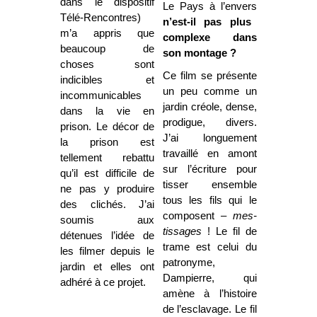
dans le dispositif
Le Pays à l’envers
Télé-Rencontres)
n’est-il pas plus
m’a appris que
complexe dans
beaucoup de
son montage ?
choses sont
Ce film se présente
indicibles et
un peu comme un
incommunicables
jardin créole, dense,
dans la vie en
prodigue, divers.
prison. Le décor de
J’ai longuement
la prison est
travaillé en amont
tellement rebattu
sur l’écriture pour
qu’il est difficile de
tisser ensemble
ne pas y produire
tous les fils qui le
des clichés. J’ai
composent –
mes-
soumis aux
tissages
! Le fil de
détenues l’idée de
trame est celui du
les filmer depuis le
patronyme,
jardin et elles ont
Dampierre, qui
adhéré à ce projet.
amène à l’histoire
de l’esclavage. Le fil