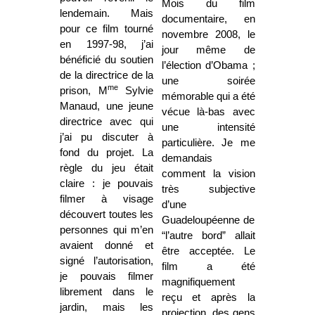
Mois du film
lendemain. Mais
documentaire, en
pour ce film tourné
novembre 2008, le
en 1997-98, j’ai
jour même de
bénéficié du soutien
l’élection d’Obama ;
de la directrice de la
une soirée
me
prison, M
Sylvie
mémorable qui a été
Manaud, une jeune
vécue là-bas avec
directrice avec qui
une intensité
j’ai pu discuter à
particulière. Je me
fond du projet. La
demandais
règle du jeu était
comment la vision
claire : je pouvais
très subjective
filmer à visage
d’une
découvert toutes les
Guadeloupéenne de
personnes qui m’en
“l’autre bord” allait
avaient donné et
être acceptée. Le
signé l’autorisation,
film a été
je pouvais filmer
magnifiquement
librement dans le
reçu et après la
jardin, mais les
projection, des gens