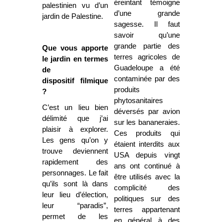
éreintant témoigne
palestinien vu d’un
d’une grande
jardin de Palestine.
sagesse. Il faut
savoir qu’une
grande partie des
Que vous apporte
terres agricoles de
le jardin en termes
Guadeloupe a été
de
contaminée par des
dispositif filmique
produits
?
phytosanitaires
C’est un lieu bien
déversés par avion
délimité que j’ai
sur les bananeraies.
plaisir à explorer.
Ces produits qui
Les gens qu’on y
étaient interdits aux
trouve deviennent
USA depuis vingt
rapidement des
ans ont continué à
personnages. Le fait
être utilisés avec la
qu’ils sont là dans
complicité des
leur lieu d’élection,
politiques sur des
leur “paradis”,
terres appartenant
permet de les
en général à des