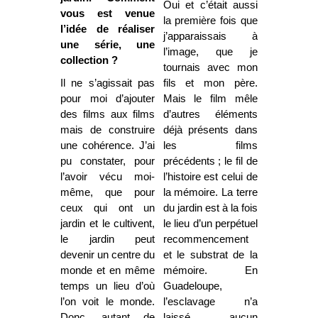
Oui et c’était aussi
vous est venue
la première fois que
l’idée de réaliser
j’apparaissais à
une série, une
l’image, que je
collection ?
tournais avec mon
Il ne s’agissait pas
fils et mon père.
pour moi d’ajouter
Mais le film mêle
des films aux films
d’autres éléments
mais de construire
déjà présents dans
une cohérence. J’ai
les films
pu constater, pour
précédents ; le fil de
l’avoir vécu moi-
l’histoire est celui de
même, que pour
la mémoire. La terre
ceux qui ont un
du jardin est à la fois
jardin et le cultivent,
le lieu d’un perpétuel
le jardin peut
recommencement
devenir un centre du
et le substrat de la
monde et en même
mémoire. En
temps un lieu d’où
Guadeloupe,
l’on voit le monde.
l’esclavage n’a
Donc, autant de
laissé aucun