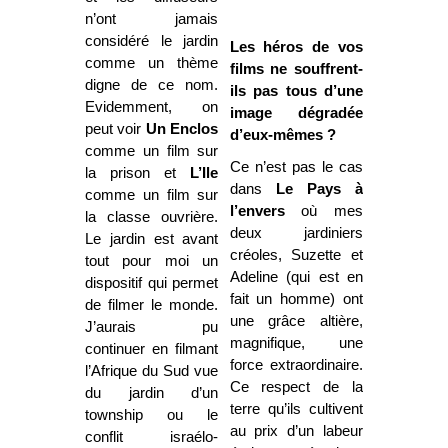
n’ont jamais
considéré le jardin
Les héros de vos
comme un thème
films ne souffrent-
digne de ce nom.
ils pas tous d’une
Evidemment, on
image dégradée
peut voir
Un Enclos
d’eux-mêmes ?
comme un film sur
Ce n’est pas le cas
la prison et
L’Ile
dans
Le Pays à
comme un film sur
l’envers
où mes
la classe ouvrière.
deux jardiniers
Le jardin est avant
créoles, Suzette et
tout pour moi un
Adeline (qui est en
dispositif qui permet
fait un homme) ont
de filmer le monde.
une grâce altière,
J’aurais pu
magnifique, une
continuer en filmant
force extraordinaire.
l’Afrique du Sud vue
Ce respect de la
du jardin d’un
terre qu’ils cultivent
township ou le
au prix d’un labeur
conflit israélo-