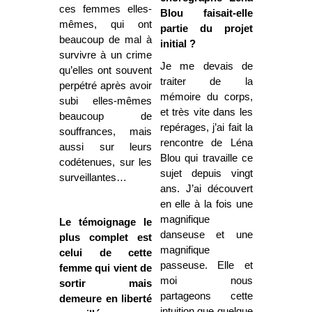
ces femmes elles-
Blou faisait-elle
mêmes, qui ont
partie du projet
beaucoup de mal à
initial ?
survivre à un crime
Je me devais de
qu’elles ont souvent
traiter de la
perpétré après avoir
mémoire du corps,
subi elles-mêmes
et très vite dans les
beaucoup de
repérages, j’ai fait la
souffrances, mais
rencontre de Léna
aussi sur leurs
Blou qui travaille ce
codétenues, sur les
sujet depuis vingt
surveillantes…
ans. J’ai découvert
en elle à la fois une
magnifique
Le témoignage le
danseuse et une
plus complet est
magnifique
celui de cette
passeuse. Elle et
femme qui vient de
moi nous
sortir mais
partageons cette
demeure en liberté
intuition que quelque