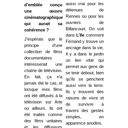
aussi vrai pour les
d’emblée conçu
détenues de
une œuvre
Rennes ou pour les
cinématographique
ouvriers de
qui aurait sa
Billancourt. On voit
cohérence ?
dans
L’Ile
comment
J’espérais que le
Fernand y trouve un
principe d’une
ancrage dans la vie.
collection de films
Il y a dans le jardin
documentaires
un lien vital qui
intéresserait une
permet aux gens de
chaîne de télévision.
se tenir debout, bien
En fait, ça n’a
qu’ils se penchent
jamais été le cas, et
aussi vers la terre.
lorsque mes films
Ils y trouvent des
ont été diffusés à la
raisons de vivre et
télévision sur Arte
de survivre à
ou ailleurs, ils ont
travers des gestes
été traités comme
simples, en
des films unitaires
apparence anodins.
et les diffuseurs