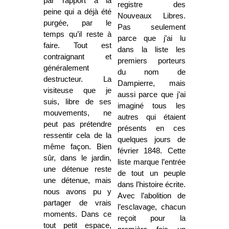
par rapport à la
registre des
peine qui a déjà été
Nouveaux Libres.
purgée, par le
Pas seulement
temps qu’il reste à
parce que j’ai lu
faire. Tout est
dans la liste les
contraignant et
premiers porteurs
généralement
du nom de
destructeur. La
Dampierre, mais
visiteuse que je
aussi parce que j’ai
suis, libre de ses
imaginé tous les
mouvements, ne
autres qui étaient
peut pas prétendre
présents en ces
ressentir cela de la
quelques jours de
même façon. Bien
février 1848. Cette
sûr, dans le jardin,
liste marque l’entrée
une détenue reste
de tout un peuple
une détenue, mais
dans l’histoire écrite.
nous avons pu y
Avec l’abolition de
partager de vrais
l’esclavage, chacun
moments. Dans ce
reçoit pour la
tout petit espace,