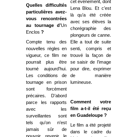
cet événement, dont
Quelles difficultés
Lena Blou. Et c’est
particulières avez-
là qu’a été créée
vous rencontrées
avec ses élèves la
au tournage d’
Un
chorégraphie des
Enclos
?
plongeurs de canne.
Compte tenu des
Elle a tout de suite
nouvelles règles en
senti, compris et
vigueur, ce film ne
trouvé la façon de
pourrait plus être
se saisir de l’image
tourné aujourd’hui.
pour dire, exprimer
Les conditions de
de manière
tournage en prison
lumineuse.
sont forcément
précaires. D’abord
Comment votre
parce les rapports
film a-t-il été reçu
avec les
en Guadeloupe ?
surveillantes sont
tels qu’on n’est
Le film a été projeté
jamais sûr de
dans le cadre du
pouvoir revenir le