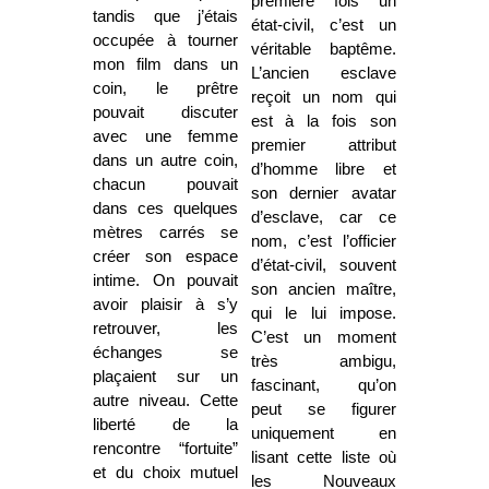
première fois un
tandis que j’étais
état-civil, c’est un
occupée à tourner
véritable baptême.
mon film dans un
L’ancien esclave
coin, le prêtre
reçoit un nom qui
pouvait discuter
est à la fois son
avec une femme
premier attribut
dans un autre coin,
d’homme libre et
chacun pouvait
son dernier avatar
dans ces quelques
d’esclave, car ce
mètres carrés se
nom, c’est l’officier
créer son espace
d’état-civil, souvent
intime. On pouvait
son ancien maître,
avoir plaisir à s’y
qui le lui impose.
retrouver, les
C’est un moment
échanges se
très ambigu,
plaçaient sur un
fascinant, qu’on
autre niveau. Cette
peut se figurer
liberté de la
uniquement en
rencontre “fortuite”
lisant cette liste où
et du choix mutuel
les Nouveaux