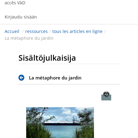
accès VàD
Kirjaudu sisään
Accueil
/
ressources
/
tous les articles en ligne
/
La métaphore du jardin
Sisältöjulkaisija
La métaphore du jardin
Imprimer