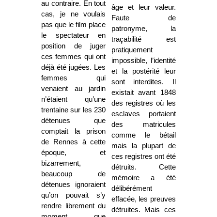
au contraire. En tout
âge et leur valeur.
cas, je ne voulais
Faute de
pas que le film place
patronyme, la
le spectateur en
traçabilité est
position de juger
pratiquement
ces femmes qui ont
impossible, l’identité
déjà été jugées. Les
et la postérité leur
femmes qui
sont interdites. Il
venaient au jardin
existait avant 1848
n’étaient qu’une
des registres où les
trentaine sur les 230
esclaves portaient
détenues que
des matricules
comptait la prison
comme le bétail
de Rennes à cette
mais la plupart de
époque, et
ces registres ont été
bizarrement,
détruits. Cette
beaucoup de
mémoire a été
détenues ignoraient
délibérément
qu’on pouvait s’y
effacée, les preuves
rendre librement du
détruites. Mais ces
moment que