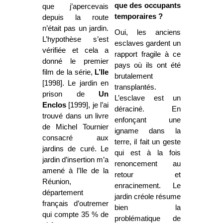
que des occupants
que j’apercevais
temporaires ?
depuis la route
n’était pas un jardin.
Oui, les anciens
L’hypothèse s’est
esclaves gardent un
vérifiée et cela a
rapport fragile à ce
donné le premier
pays où ils ont été
film de la série,
L’Ile
brutalement
[1998]. Le jardin en
transplantés.
prison de
Un
L’esclave est un
Enclos
[1999], je l’ai
déraciné. En
trouvé dans un livre
enfonçant une
de Michel Tournier
igname dans la
consacré aux
terre, il fait un geste
jardins de curé. Le
qui est à la fois
jardin d’insertion m’a
renoncement au
amené à l’Ile de la
retour et
Réunion,
enracinement. Le
département
jardin créole résume
français d’outremer
bien la
qui compte 35 % de
problématique de