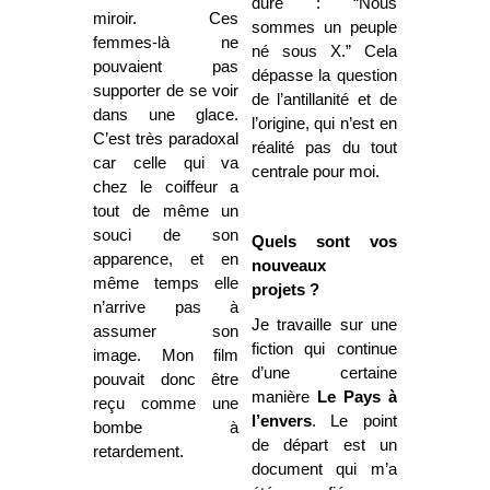
dure : “Nous
miroir. Ces
sommes un peuple
femmes-là ne
né sous X.” Cela
pouvaient pas
dépasse la question
supporter de se voir
de l’antillanité et de
dans une glace.
l’origine, qui n’est en
C’est très paradoxal
réalité pas du tout
car celle qui va
centrale pour moi.
chez le coiffeur a
tout de même un
souci de son
Quels sont vos
apparence, et en
nouveaux
même temps elle
projets ?
n’arrive pas à
Je travaille sur une
assumer son
fiction qui continue
image. Mon film
d’une certaine
pouvait donc être
manière
Le Pays à
reçu comme une
l’envers
. Le point
bombe à
de départ est un
retardement.
document qui m’a