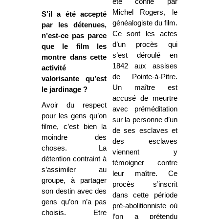
été confié par
Michel Rogers, le
S’il a été accepté
généalogiste du film.
par les détenues,
Ce sont les actes
n’est-ce pas parce
d’un procès qui
que le film les
s’est déroulé en
montre dans cette
1842 aux assises
activité
de Pointe-à-Pitre.
valorisante qu’est
Un maître est
le jardinage ?
accusé de meurtre
Avoir du respect
avec préméditation
pour les gens qu’on
sur la personne d’un
filme, c’est bien la
de ses esclaves et
moindre des
des esclaves
choses. La
viennent y
détention contraint à
témoigner contre
s’assimiler au
leur maître. Ce
groupe, à partager
procès s’inscrit
son destin avec des
dans cette période
gens qu’on n’a pas
pré-abolitionniste où
choisis. Etre
l’on a prétendu