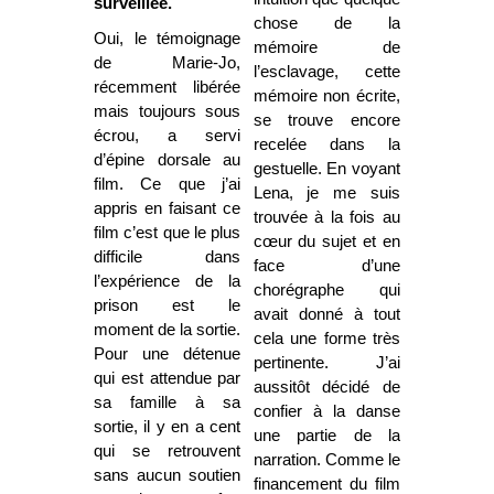
surveillée.
chose de la
Oui, le témoignage
mémoire de
de Marie-Jo,
l’esclavage, cette
récemment libérée
mémoire non écrite,
mais toujours sous
se trouve encore
écrou, a servi
recelée dans la
d’épine dorsale au
gestuelle. En voyant
film. Ce que j’ai
Lena, je me suis
appris en faisant ce
trouvée à la fois au
film c’est que le plus
cœur du sujet et en
difficile dans
face d’une
l’expérience de la
chorégraphe qui
prison est le
avait donné à tout
moment de la sortie.
cela une forme très
Pour une détenue
pertinente. J’ai
qui est attendue par
aussitôt décidé de
sa famille à sa
confier à la danse
sortie, il y en a cent
une partie de la
qui se retrouvent
narration. Comme le
sans aucun soutien
financement du film