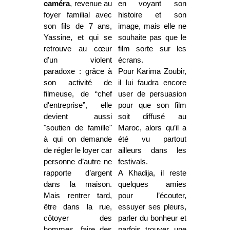
caméra
, revenue au
en voyant son
foyer familial avec
histoire et son
son fils de 7 ans,
image, mais elle ne
Yassine, et qui se
souhaite pas que le
retrouve au cœur
film sorte sur les
d’un violent
écrans.
paradoxe : grâce à
Pour Karima Zoubir,
son activité de
il lui faudra encore
filmeuse, de “chef
user de persuasion
d'entreprise”, elle
pour que son film
devient aussi
soit diffusé au
"soutien de famille"
Maroc, alors qu’il a
à qui on demande
été vu partout
de régler le loyer car
ailleurs dans les
personne d’autre ne
festivals.
rapporte d’argent
A Khadija, il reste
dans la maison.
quelques amies
Mais rentrer tard,
pour l’écouter,
être dans la rue,
essuyer ses pleurs,
côtoyer des
parler du bonheur et
hommes, faire des
parfois trouver une