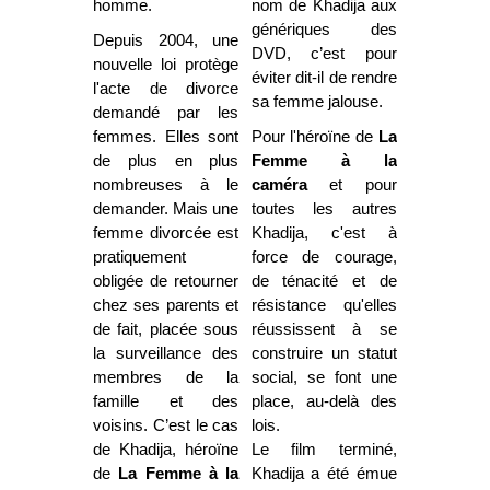
homme.
nom de Khadija aux
génériques des
Depuis 2004, une
DVD, c’est pour
nouvelle loi protège
éviter dit-il de rendre
l'acte de divorce
sa femme jalouse.
demandé par les
femmes. Elles sont
Pour l'héroïne de
La
de plus en plus
Femme à la
nombreuses à le
caméra
et pour
demander. Mais une
toutes les autres
femme divorcée est
Khadija, c'est à
pratiquement
force de courage,
obligée de retourner
de ténacité et de
chez ses parents et
résistance qu'elles
de fait, placée sous
réussissent à se
la surveillance des
construire un statut
membres de la
social, se font une
famille et des
place, au-delà des
voisins. C’est le cas
lois.
de Khadija, héroïne
Le film terminé,
de
La Femme à la
Khadija a été émue