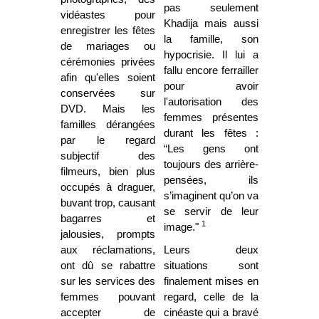
pas seulement
vidéastes pour
Khadija mais aussi
enregistrer les fêtes
la famille, son
de mariages ou
hypocrisie. Il lui a
cérémonies privées
fallu encore ferrailler
afin qu'elles soient
pour avoir
conservées sur
l'autorisation des
DVD. Mais les
femmes présentes
familles dérangées
durant les fêtes :
par le regard
“Les gens ont
subjectif des
toujours des arrière-
filmeurs, bien plus
pensées, ils
occupés à draguer,
s’imaginent qu’on va
buvant trop, causant
se servir de leur
bagarres et
1
image."
jalousies, prompts
aux réclamations,
Leurs deux
ont dû se rabattre
situations sont
sur les services des
finalement mises en
femmes pouvant
regard, celle de la
accepter de
cinéaste qui a bravé