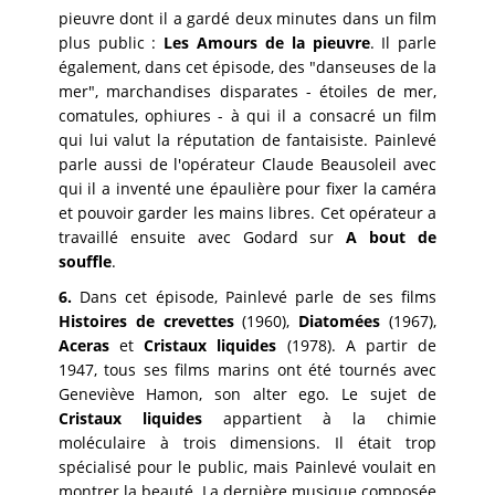
pieuvre dont il a gardé deux minutes dans un film
plus public :
Les Amours de la pieuvre
. Il parle
également, dans cet épisode, des "danseuses de la
mer", marchandises disparates - étoiles de mer,
comatules, ophiures - à qui il a consacré un film
qui lui valut la réputation de fantaisiste. Painlevé
parle aussi de l'opérateur Claude Beausoleil avec
qui il a inventé une épaulière pour fixer la caméra
et pouvoir garder les mains libres. Cet opérateur a
travaillé ensuite avec Godard sur
A bout de
souffle
.
6.
Dans cet épisode, Painlevé parle de ses films
Histoires de crevettes
(1960),
Diatomées
(1967),
Aceras
et
Cristaux liquides
(1978). A partir de
1947, tous ses films marins ont été tournés avec
Geneviève Hamon, son alter ego. Le sujet de
Cristaux liquides
appartient à la chimie
moléculaire à trois dimensions. Il était trop
spécialisé pour le public, mais Painlevé voulait en
montrer la beauté. La dernière musique composée