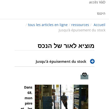
accès VàD
היכנס
/
tous les articles en ligne
/
ressources
/
Accueil
Jusqu’à épuisement du stock
מוציא לאור של הנכס
Jusqu’à épuisement du stock
Imprimer
Dans
68,
mon
père
et les