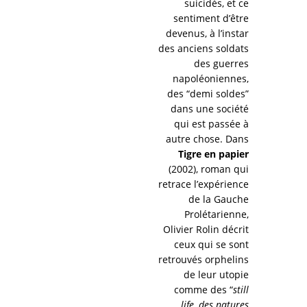
suicidés, et ce
sentiment d’être
devenus, à l’instar
des anciens soldats
des guerres
napoléoniennes,
des “demi soldes”
dans une société
qui est passée à
autre chose. Dans
Tigre en papier
(2002), roman qui
retrace l’expérience
de la Gauche
Prolétarienne,
Olivier Rolin décrit
ceux qui se sont
retrouvés orphelins
de leur utopie
comme des “
still
life, des natures