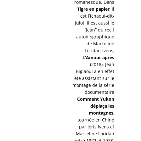
romanesque. Dans
Tigre en papier
, il
est Fichaoui-dit-
Julot. Il est aussi le
“Jean” du récit
autobiographique
de Marceline
Loridan-Ivens,
L’Amour après
(2018). Jean
Bigiaoui a en effet
été assistant sur le
montage de la série
documentaire
Comment Yukon
déplaça les
montagnes
,
tournée en Chine
par Joris Ivens et
Marceline Loridan
entre 1972 et 1973.