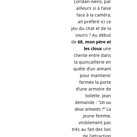
Loridan-Ivens, par
ailleurs si à l’aise
face à la caméra,
ait préféré ici ce
jeu du chat et de la
souris ? Au début
de
68, mon père et
les clous
une
cliente entre dans
la quincaillerie en
quête d’un aimant
pour maintenir
fermée la porte
d’une armoire de
toilette. Jean
demande :
“Un ou
deux aimants ?”
La
jeune femme,
visiblement pas
très au fait des lois
de l’attraction