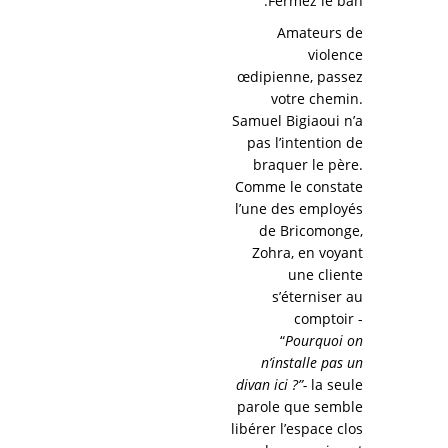
Fermez le ban.
Amateurs de
violence
œdipienne, passez
votre chemin.
Samuel Bigiaoui n’a
pas l’intention de
braquer le père.
Comme le constate
l’une des employés
de Bricomonge,
Zohra, en voyant
une cliente
s’éterniser au
comptoir -
“
Pourquoi on
n’installe pas un
divan ici ?”-
la seule
parole que semble
libérer l’espace clos