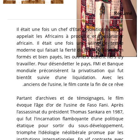
Résumé
Il était une fois un chef d’Etat révolutionnaire qui
appelait les Africains à produire et consommer
africain. Il était une fois une usine de textile
moderne qui faisait la fierté du Burkina Faso. Bien
formés et bien payés, les ouvriers étaient fiers d’y
travailler. Pour désendetter le pays, FMI et Banque
mondiale préconisèrent la privatisation qui fut
bientôt suivie d’une liquidation. Avec les
anciens de l’usine, le film conte la fin de ce rêve.
Partant d’archives et de témoignages, le film
évoque l’âge d’or de l’usine de Faso Fani. Après
l’assassinat du président Thomas Sankara en 1987,
qui fut l'incarnation flamboyante d’une politique
étatique pour sortir du sous-développement,
triomphe l’idéologie néolibérale promue par les
institutions internationales. En vif contraste avec