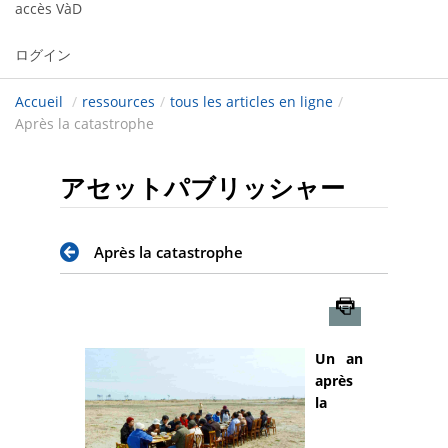
accès VàD
ログイン
Accueil
/
ressources
/
tous les articles en ligne
/
Après la catastrophe
アセットパブリッシャー
Après la catastrophe
Imprimer
Un an
après
la