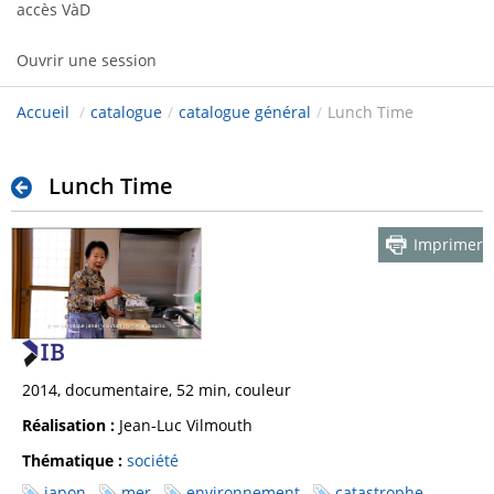
accès VàD
Ouvrir une session
Accueil
/
catalogue
/
catalogue général
/
Lunch Time
Lunch Time
Imprimer
2014, documentaire, 52 min, couleur
Réalisation :
Jean-Luc Vilmouth
Thématique :
société
japon
mer
environnement
catastrophe