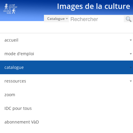
Saut au contenu
Images de la culture
Catalogue
accueil
mode d'emploi
catalogue
ressources
zoom
IDC pour tous
abonnement VàD