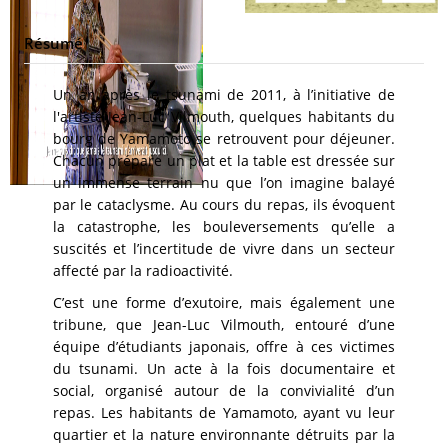
Résumé
Un an après le tsunami de 2011, à l’initiative de
l'artiste Jean-Luc Vilmouth, quelques habitants du
bourg de Yamamoto se retrouvent pour déjeuner.
Chacun prépare un plat et la table est dressée sur
un immense terrain nu que l’on imagine balayé
par le cataclysme. Au cours du repas, ils évoquent
la catastrophe, les bouleversements qu’elle a
suscités et l’incertitude de vivre dans un secteur
affecté par la radioactivité.
C’est une forme d’exutoire, mais également une
tribune, que Jean-Luc Vilmouth, entouré d’une
équipe d’étudiants japonais, offre à ces victimes
du tsunami. Un acte à la fois documentaire et
social, organisé autour de la convivialité d’un
repas. Les habitants de Yamamoto, ayant vu leur
quartier et la nature environnante détruits par la