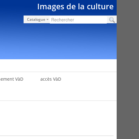
Images de la culture
Catalogue
nement VàD
accès VàD