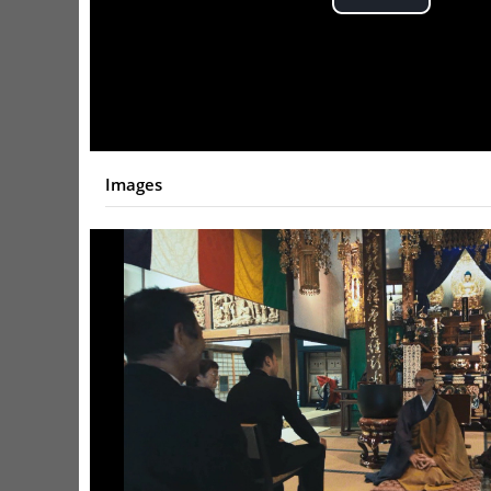
Play
Video
Images