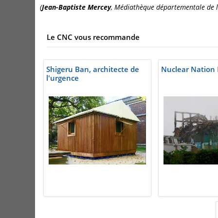
(
Jean-Baptiste Mercey
, Médiathèque départementale de l
Le CNC vous recommande
Shigeru Ban, architecte de
Nuclear Nation 
l'urgence