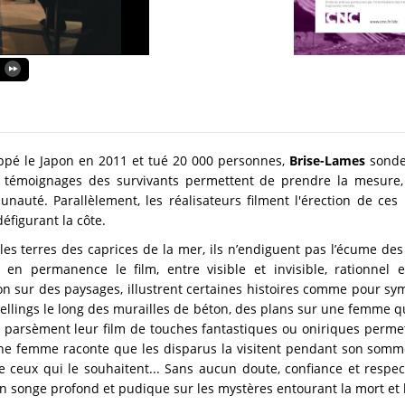
appé le Japon en 2011 et tué 20 000 personnes,
Brise-Lames
sonde 
es témoignages des survivants permettent de prendre la mesure,
unauté. Parallèlement, les réalisateurs filment l'érection de c
éfigurant la côte.
les terres des caprices de la mer, ils n’endiguent pas l’écume des
 en permanence le film, entre visible et invisible, rationnel
n sur des paysages, illustrent certaines histoires comme pour sym
ellings le long des murailles de béton, des plans sur une femme qui
 parsèment leur film de touches fantastiques ou oniriques permettan
ne femme raconte que les disparus la visitent pendant son somme
e ceux qui le souhaitent... Sans aucun doute, confiance et respect
n songe profond et pudique sur les mystères entourant la mort et l